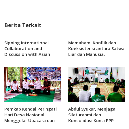
Berita Terkait
Signing International
Memahami Konflik dan
Collaboration and
Koeksistensi antara Satwa
Discussion with Asian
Liar dan Manusia,
Alliance University (AAU)
Mewujudkan Harmoni
Platform from Dongseo
Demi Keberlanjutan
University, Korea in
Ekosistem di Indonesia
Collaboration with
Politeknik Indonusa
Surakarta
Pemkab Kendal Peringati
Abdul Syukur, Menjaga
Hari Desa Nasional
Silaturahmi dan
Menggelar Upacara dan
Konsolidasi Kunci PPP
Tasyakuran
Bangkit di Pemilu 2029