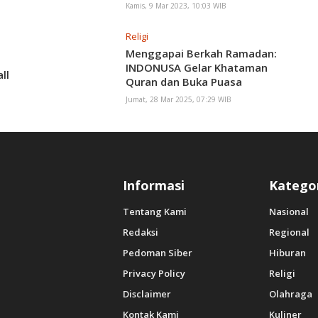
Perubahan Cuaca
Kamis, 9 Mar 2023, 10:03 WIB
Religi
Menggapai Berkah Ramadan:
INDONUSA Gelar Khataman
ll
Quran dan Buka Puasa
Bersama Untuk Mempererat
Jumat, 28 Mar 2025, 07:29 WIB
Silaturohmi
Informasi
Katego
Tentang Kami
Nasional
Redaksi
Regional
Pedoman Siber
Hiburan
Privacy Policy
Religi
Disclaimer
Olahraga
Kontak Kami
Kuliner