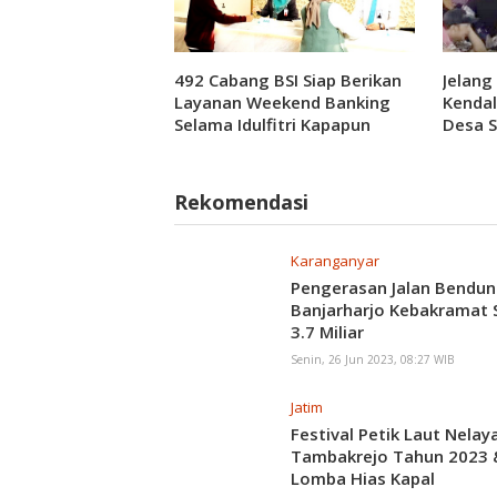
492 Cabang BSI Siap Berikan
Jelang
Layanan Weekend Banking
Kendal
Selama Idulfitri Kapapun
Desa 
Saatnya
Rekomendasi
Karanganyar
Pengerasan Jalan Bendun
Banjarharjo Kebakramat S
3.7 Miliar
Senin, 26 Jun 2023, 08:27 WIB
Jatim
Festival Petik Laut Nelay
Tambakrejo Tahun 2023 
Lomba Hias Kapal