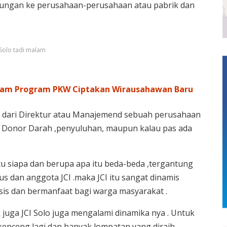
unjungan ke perusahaan-perusahaan atau pabrik dan
 Solo tadi malam
lam Program PKW Ciptakan Wirausahawan Baru
 dari Direktur atau Manajemend sebuah perusahaan
itu Donor Darah ,penyuluhan, maupun kalau pas ada
u siapa dan berupa apa itu beda-beda ,tergantung
us dan anggota JCI .maka JCI itu sangat dinamis
xsis dan bermanfaat bagi warga masyarakat .
juga JCI Solo juga mengalami dinamika nya . Untuk
 kenceng lagi dan banyak lompatan yang diraih.