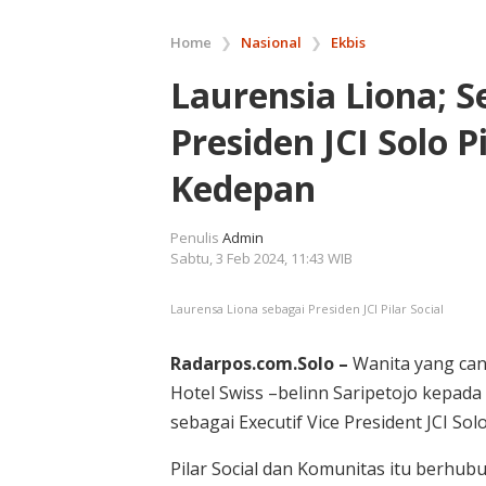
Home
❯
Nasional
❯
Ekbis
Laurensia Liona; S
Presiden JCI Solo 
Kedepan
Penulis
Admin
Sabtu, 3 Feb 2024, 11:43 WIB
Laurensa Liona sebagai Presiden JCI Pilar Social
Radarpos.com.Solo –
Wanita yang canti
Hotel Swiss –belinn Saripetojo kepad
sebagai Executif Vice President JCI Solo 
Pilar Social dan Komunitas itu berhu