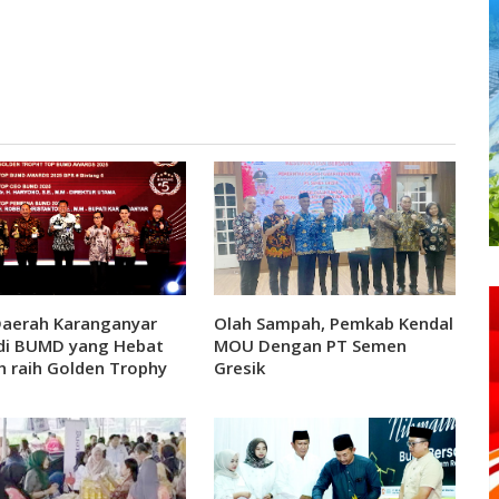
Daerah Karanganyar
Olah Sampah, Pemkab Kendal
di BUMD yang Hebat
MOU Dengan PT Semen
h raih Golden Trophy
Gresik
 karena sabet 4
argaan TOP BUMD