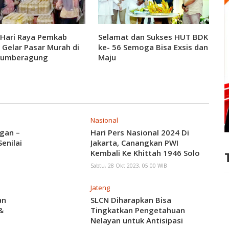
 Hari Raya Pemkab
Selamat dan Sukses HUT BDK
 Gelar Pasar Murah di
ke- 56 Semoga Bisa Exsis dan
Sumberagung
Maju
Nasional
gan –
Hari Pers Nasional 2024 Di
enilai
Jakarta, Canangkan PWI
Kembali Ke Khittah 1946 Solo
Sabtu, 28 Okt 2023, 05:00 WIB
Jateng
an
SLCN Diharapkan Bisa
&
Tingkatkan Pengetahuan
Nelayan untuk Antisipasi