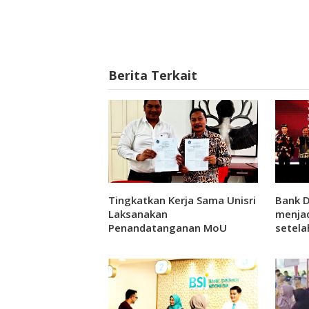
Berita Terkait
Tingkatkan Kerja Sama Unisri
Bank 
Laksanakan
menja
Penandatanganan MoU
setela
dengan Asosiasi Blockchain
Awward
dan PT Hara Jakarta
Pengh
2025