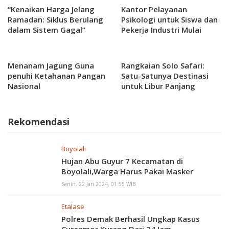
“Kenaikan Harga Jelang
Kantor Pelayanan
Ramadan: Siklus Berulang
Psikologi untuk Siswa dan
dalam Sistem Gagal”
Pekerja Industri Mulai
Buka di Kabupaten Kendal
Menanam Jagung Guna
Rangkaian Solo Safari:
penuhi Ketahanan Pangan
Satu-Satunya Destinasi
Nasional
untuk Libur Panjang
Januari 2025
Rekomendasi
Boyolali
Hujan Abu Guyur 7 Kecamatan di
Boyolali,Warga Harus Pakai Masker
Senin, 22 Jan 2024, 01:55 WIB
Etalase
Polres Demak Berhasil Ungkap Kasus
Curanmor Kurang Dari 24 Jam