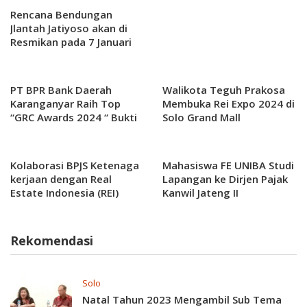
Rencana Bendungan
Jlantah Jatiyoso akan di
Resmikan pada 7 Januari
2025 Oleh Presiden
PT BPR Bank Daerah
Walikota Teguh Prakosa
Karanganyar Raih Top
Membuka Rei Expo 2024 di
“GRC Awards 2024 “ Bukti
Solo Grand Mall
Tata Kelola Sangat Bagus
dan memiliki
Kepemimpinan yang
Kolaborasi BPJS Ketenaga
Mahasiswa FE UNIBA Studi
berkualitas dalam
kerjaan dengan Real
Lapangan ke Dirjen Pajak
pengelolaan bisnis.
Estate Indonesia (REI)
Kanwil Jateng II
Rekomendasi
Solo
Natal Tahun 2023 Mengambil Sub Tema