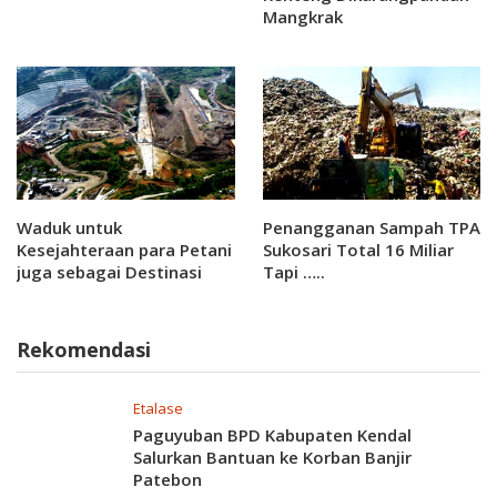
Mangkrak
Waduk untuk
Penangganan Sampah TPA
Kesejahteraan para Petani
Sukosari Total 16 Miliar
juga sebagai Destinasi
Tapi …..
wisata . Ada 4 Waduk
dikabupaten Karanganyar
Rekomendasi
Etalase
Paguyuban BPD Kabupaten Kendal
Salurkan Bantuan ke Korban Banjir
Patebon