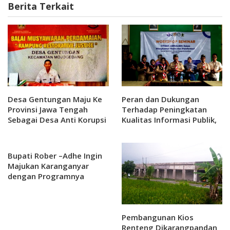
Berita Terkait
Desa Gentungan Maju Ke
Peran dan Dukungan
Provinsi Jawa Tengah
Terhadap Peningkatan
Sebagai Desa Anti Korupsi
Kualitas Informasi Publik,
Politeknik Indonusa
Surakarta Bersama
Pramuka Karanganyar
Bupati Rober –Adhe Ingin
Menggelar Workshop
Majukan Karanganyar
Citizen Jurnalism
dengan Programnya
Pembangunan Kios
Renteng Dikarangpandan