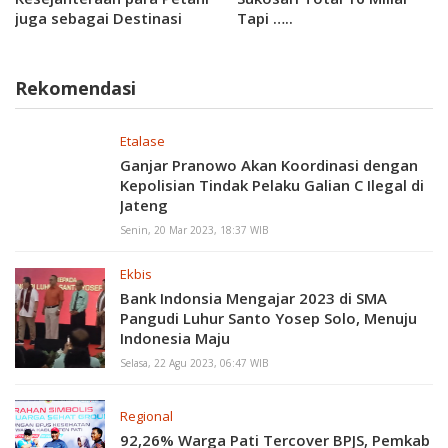
juga sebagai Destinasi
Tapi …..
wisata . Ada 4 Waduk
dikabupaten Karanganyar
Rekomendasi
Etalase
Ganjar Pranowo Akan Koordinasi dengan
Kepolisian Tindak Pelaku Galian C Ilegal di
Jateng
Senin, 20 Mar 2023, 18:37 WIB
Ekbis
Bank Indonsia Mengajar 2023 di SMA
Pangudi Luhur Santo Yosep Solo, Menuju
Indonesia Maju
Selasa, 22 Agu 2023, 06:47 WIB
Regional
92,26% Warga Pati Tercover BPJS, Pemkab