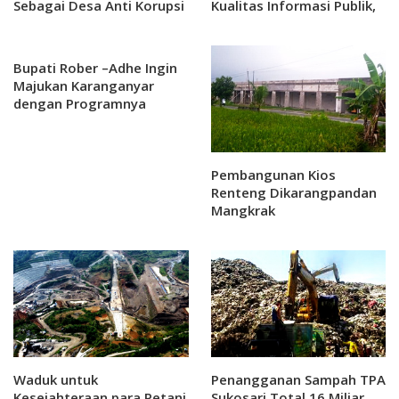
Sebagai Desa Anti Korupsi
Kualitas Informasi Publik,
Politeknik Indonusa
Surakarta Bersama
Pramuka Karanganyar
Bupati Rober –Adhe Ingin
Menggelar Workshop
Majukan Karanganyar
Citizen Jurnalism
dengan Programnya
Pembangunan Kios
Renteng Dikarangpandan
Mangkrak
Waduk untuk
Penangganan Sampah TPA
Kesejahteraan para Petani
Sukosari Total 16 Miliar