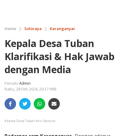
Home
❯
Soloraya
❯
Karanganyar
Kepala Desa Tuban
Klarifikasi & Hak Jawab
dengan Media
Penulis
Admin
Rabu, 28 Feb 2024, 20:37 WIB
Kepala Desa Tuban Aris Santoso
Radarpos.com.Karanganyar-
Dengan adanya