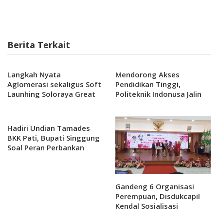
Berita Terkait
Langkah Nyata
Mendorong Akses
Aglomerasi sekaligus Soft
Pendidikan Tinggi,
Launhing Soloraya Great
Politeknik Indonusa Jalin
Sale 2025 dalam Acara
MoU dengan SMK di
Halal Bihalal Kadin Solo
Purbalingga dan
Banyumas
Hadiri Undian Tamades
BKK Pati, Bupati Singgung
Soal Peran Perbankan
dalam Menggerakkan
Ekonomi
Gandeng 6 Organisasi
Perempuan, Disdukcapil
Kendal Sosialisasi
Adminduk