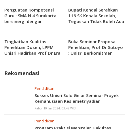
Penguatan Kompetensi
Bupati Kendal Serahkan
Guru : SMA N 4 Surakarta
116 SK Kepala Sekolah,
bersinergi dengan
Tegaskan Tidak Boleh Ada
Politeknik Indonusa
Pungli
Mengadakan Komitmen
Bersama
Tingkatkan Kualitas
Buka Seminar Proposal
Penelitian Dosen, LPPM
Penelitian, Prof Dr Sutoyo
Unisri Hadirkan Prof Dr Era
: Unisri Berkomitmen
Purwanto dalam Seminar
terhadap Penelitian dan
Proposal
Pengabdian Masyarakat
Rekomendasi
Pendidikan
Sukses Unisri Solo Gelar Seminar Proyek
Kemanusiaan Keslametriyadian
Rabu, 10 Jan 2024, 03:42 WIB
Pendidikan
Program Praktisi Mengajar, Fakultas