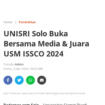
Home
❯
Pendidikan
UNISRI Solo Buka
Bersama Media & Juara
USM ISSCO 2024
Penulis
Admin
Kamis, 4 Apr 2024, 18:02 WIB
Joko Pramono saat acara di Hotel Sahid Jaya buka bersama media
Radarpos.com.Solo –
Universitas Slamet Riyadi