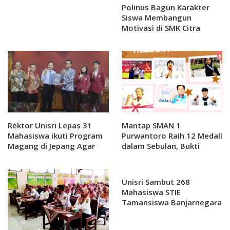
Polinus Bagun Karakter
Siswa Membangun
Motivasi di SMK Citra
Medika Sragen
Rektor Unisri Lepas 31
Mantap SMAN 1
Mahasiswa ikuti Program
Purwantoro Raih 12 Medali
Magang di Jepang Agar
dalam Sebulan, Bukti
Tambah Pengalaman dan
Tradisi Berprestasi
Wawasan
Unisri Sambut 268
Mahasiswa STIE
Tamansiswa Banjarnegara
untuk Study Banding dan
Penandatanganan