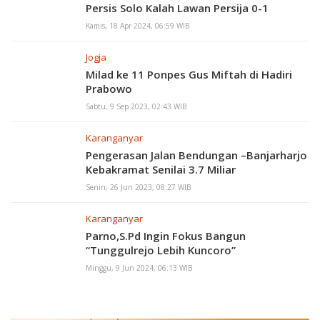
Persis Solo Kalah Lawan Persija 0-1
Kamis, 18 Apr 2024, 06:59 WIB
Jogja
Milad ke 11 Ponpes Gus Miftah di Hadiri
Prabowo
Sabtu, 9 Sep 2023, 02:43 WIB
Karanganyar
Pengerasan Jalan Bendungan –Banjarharjo
Kebakramat Senilai 3.7 Miliar
Senin, 26 Jun 2023, 08:27 WIB
Karanganyar
Parno,S.Pd Ingin Fokus Bangun
“Tunggulrejo Lebih Kuncoro”
Minggu, 9 Jun 2024, 06:13 WIB