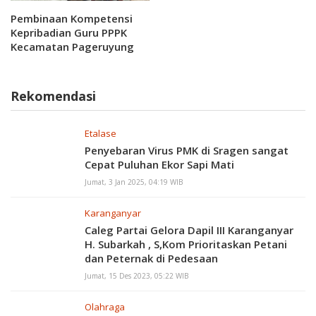
Kerjasama Disambut baik
Pembinaan Kompetensi
Kepribadian Guru PPPK
Kecamatan Pageruyung
Kabupaten Kendal
Rekomendasi
Etalase
Penyebaran Virus PMK di Sragen sangat
Cepat Puluhan Ekor Sapi Mati
Jumat, 3 Jan 2025, 04:19 WIB
Karanganyar
Caleg Partai Gelora Dapil III Karanganyar
H. Subarkah , S,Kom Prioritaskan Petani
dan Peternak di Pedesaan
Jumat, 15 Des 2023, 05:22 WIB
Olahraga