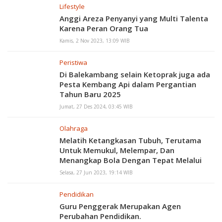
Lifestyle
Anggi Areza Penyanyi yang Multi Talenta
Karena Peran Orang Tua
Kamis, 2 Nov 2023, 13:09 WIB
Peristiwa
Di Balekambang selain Ketoprak juga ada
Pesta Kembang Api dalam Pergantian
Tahun Baru 2025
Jumat, 27 Des 2024, 03:45 WIB
Olahraga
Melatih Ketangkasan Tubuh, Terutama
Untuk Memukul, Melempar, Dan
Menangkap Bola Dengan Tepat Melalui
Permaian Bola Kasti
Selasa, 27 Jun 2023, 19:14 WIB
Pendidikan
Guru Penggerak Merupakan Agen
Perubahan Pendidikan.