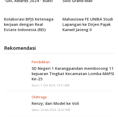
“GRC Awards 2024 “ Bukti
Solo Grand Mall
Tata Kelola Sangat Bagus
dan memiliki
Kepemimpinan yang
Kolaborasi BPJS Ketenaga
Mahasiswa FE UNIBA Studi
berkualitas dalam
kerjaan dengan Real
Lapangan ke Dirjen Pajak
pengelolaan bisnis.
Estate Indonesia (REI)
Kanwil Jateng II
Rekomendasi
Pendidikan
SD Negeri 1 Karangpandan memborong 11
kejuaran Tingkat Kecamatan Lomba MAPSI
Ke-25
Senin, 7 Okt 2024, 14:31 WIB
Olahraga
Renzy; dari Model ke Voli
Sabtu, 24 Feb 2024, 16:02 WIB