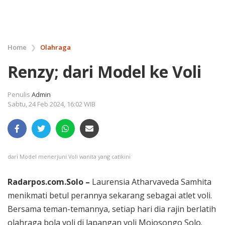
Home
❯
Olahraga
Renzy; dari Model ke Voli
Penulis
Admin
Sabtu, 24 Feb 2024, 16:02 WIB
dari Model menerjuni Voli wanita yang catikini
Radarpos.com.Solo –
Laurensia Atharvaveda Samhita
menikmati betul perannya sekarang sebagai atlet voli.
Bersama teman-temannya, setiap hari dia rajin berlatih
olahraga bola voli di lapangan voli Mojosongo Solo.