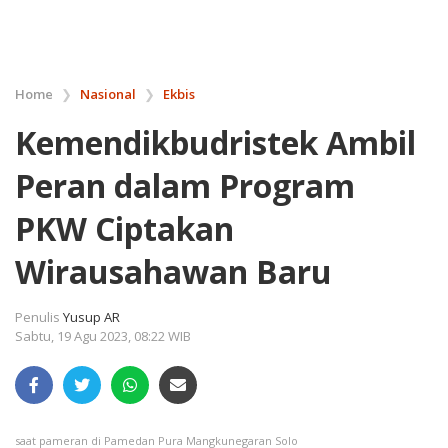
Home
❯
Nasional
❯
Ekbis
Kemendikbudristek Ambil
Peran dalam Program
PKW Ciptakan
Wirausahawan Baru
Penulis
Yusup AR
Sabtu, 19 Agu 2023, 08:22 WIB
saat pameran di Pamedan Pura Mangkunegaran Solo