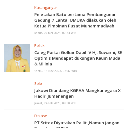
Karanganyar
Peletakan Batu pertama Pembangunan
Gedung 7 Lantai UMUKA dilakukan oleh
Ketua Pimpinan Pusat Muhammadiyah
Kamis, 25 Mei 2023, 07:34 WIB
Politik
Caleg Partai Golkar Dapil IV HJ. Suwarni, SE
Optimis Mendapat dukungan Kaum Muda
& Milinia
Sabtu, 18 Nov 2023, 03:47 WIB
Solo
Jokowi Diundang KGPAA Mangkunegara X
Hadiri Jumenengan
Jumat, 24 Feb 2023, 09:30 WIB
Etalase
PT Sritex Diyatakan Pailit ,Namun jangan