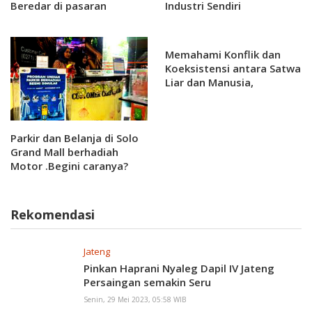
Beredar di pasaran
Industri Sendiri
Memahami Konflik dan
Koeksistensi antara Satwa
Liar dan Manusia,
Mewujudkan Harmoni
Demi Keberlanjutan
Ekosistem di Indonesia
Parkir dan Belanja di Solo
Grand Mall berhadiah
Motor .Begini caranya?
Rekomendasi
Jateng
Pinkan Haprani Nyaleg Dapil IV Jateng
Persaingan semakin Seru
Senin, 29 Mei 2023, 05:58 WIB