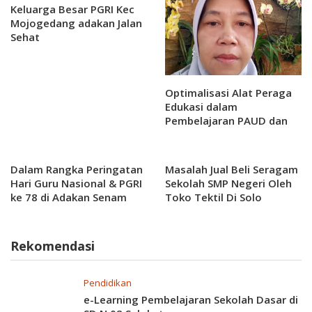
Keluarga Besar PGRI Kec
Mojogedang adakan Jalan
Sehat
Optimalisasi Alat Peraga
Edukasi dalam
Pembelajaran PAUD dan
TK untuk Meningkatkan
Kemampuan Anak
Dalam Rangka Peringatan
Masalah Jual Beli Seragam
Hari Guru Nasional & PGRI
Sekolah SMP Negeri Oleh
ke 78 di Adakan Senam
Toko Tektil Di Solo
bersama
Menjadi Perhatian LBH
Pekamadin
Rekomendasi
Pendidikan
e-Learning Pembelajaran Sekolah Dasar di