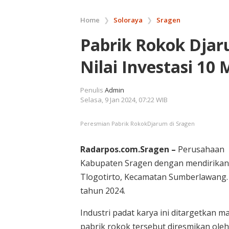
Home
❯
Soloraya
❯
Sragen
Pabrik Rokok Djar
Nilai Investasi 10 
Penulis
Admin
Selasa, 9 Jan 2024, 07:22 WIB
Peresmian Pabrik RokokDjarum di Sragen
Radarpos.com.Sragen –
Perusahaan P
Kabupaten Sragen dengan mendirikan p
Tlogotirto, Kecamatan Sumberlawang. I
tahun 2024.
Industri padat karya ini ditargetkan 
pabrik rokok tersebut diresmikan ole