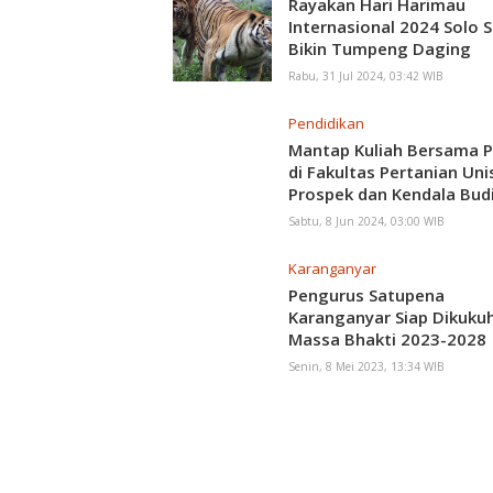
Rayakan Hari Harimau
Internasional 2024 Solo S
Bikin Tumpeng Daging
Rabu, 31 Jul 2024, 03:42 WIB
Pendidikan
Mantap Kuliah Bersama Pr
di Fakultas Pertanian Unis
Prospek dan Kendala Bud
Krisan
Sabtu, 8 Jun 2024, 03:00 WIB
Karanganyar
Pengurus Satupena
Karanganyar Siap Dikuku
Massa Bhakti 2023-2028
Senin, 8 Mei 2023, 13:34 WIB