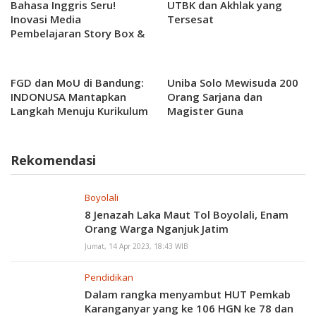
Bahasa Inggris Seru!
UTBK dan Akhlak yang
Inovasi Media
Tersesat
Pembelajaran Story Box &
Web-Based ISL Diminati
Siswa
FGD dan MoU di Bandung:
Uniba Solo Mewisuda 200
INDONUSA Mantapkan
Orang Sarjana dan
Langkah Menuju Kurikulum
Magister Guna
Industri
Mencerdaskan Bangsa
Rekomendasi
Boyolali
8 Jenazah Laka Maut Tol Boyolali, Enam
Orang Warga Nganjuk Jatim
Jumat, 14 Apr 2023, 18:43 WIB
Pendidikan
Dalam rangka menyambut HUT Pemkab
Karanganyar yang ke 106 HGN ke 78 dan