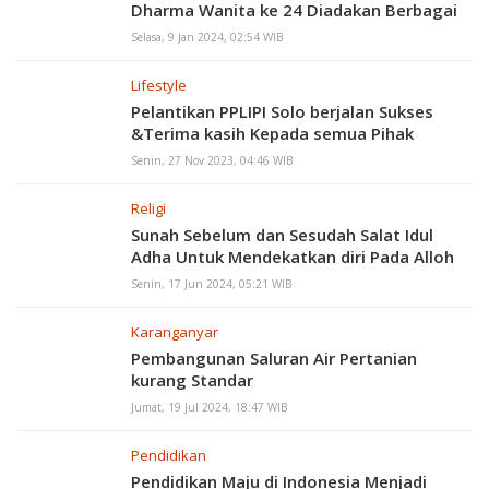
Dharma Wanita ke 24 Diadakan Berbagai
Lomba
Selasa, 9 Jan 2024, 02:54 WIB
Lifestyle
Pelantikan PPLIPI Solo berjalan Sukses
&Terima kasih Kepada semua Pihak
Senin, 27 Nov 2023, 04:46 WIB
Religi
Sunah Sebelum dan Sesudah Salat Idul
Adha Untuk Mendekatkan diri Pada Alloh
Senin, 17 Jun 2024, 05:21 WIB
Karanganyar
Pembangunan Saluran Air Pertanian
kurang Standar
Jumat, 19 Jul 2024, 18:47 WIB
Pendidikan
Pendidikan Maju di Indonesia Menjadi