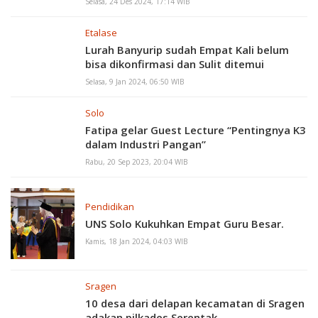
Selasa, 24 Des 2024, 17:14 WIB
Etalase
Lurah Banyurip sudah Empat Kali belum
bisa dikonfirmasi dan Sulit ditemui
Selasa, 9 Jan 2024, 06:50 WIB
Solo
Fatipa gelar Guest Lecture “Pentingnya K3
dalam Industri Pangan”
Rabu, 20 Sep 2023, 20:04 WIB
Pendidikan
UNS Solo Kukuhkan Empat Guru Besar.
Kamis, 18 Jan 2024, 04:03 WIB
Sragen
10 desa dari delapan kecamatan di Sragen
adakan pilkades Serentak