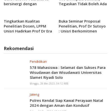
bersinergi dengan
Tegaskan Tidak Boleh Ada
Politeknik Indonusa
Pungli
Mengadakan Komitmen
Bersama
Tingkatkan Kualitas
Buka Seminar Proposal
Penelitian Dosen, LPPM
Penelitian, Prof Dr Sutoyo
Unisri Hadirkan Prof Dr Era
: Unisri Berkomitmen
Purwanto dalam Seminar
terhadap Penelitian dan
Proposal
Pengabdian Masyarakat
Rekomendasi
Pendidikan
578 Mahasiswa : Selamat dan Sukses Para
Wisudawan dan Wisudawati Universitas
Slamet Riyadi Solo
Minggu, 28 Mei 2023, 04:12 WIB
Jateng
Polres Kendal Siap Kawal Perayaan Natal
2024 dengan Aman dan Kondusif