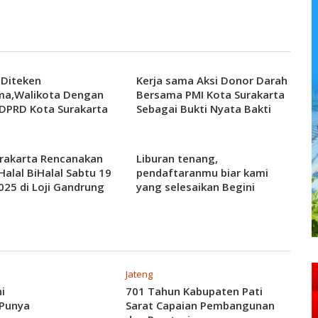
 Diteken
Kerja sama Aksi Donor Darah
ma,Walikota Dengan
Bersama PMI Kota Surakarta
DPRD Kota Surakarta
Sebagai Bukti Nyata Bakti
Sosial Solo Safari Kepada
Masyarakat
rakarta Rencanakan
Liburan tenang,
Halal BiHalal Sabtu 19
pendaftaranmu biar kami
2025 di Loji Gandrung
yang selesaikan Begini
ma Walikota
Caranya.
Jateng
i
701 Tahun Kabupaten Pati
 Punya
Sarat Capaian Pembangunan