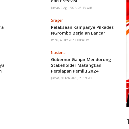
dan Prestasi
Jumat, 9 Agu 2024, 06:43 WIB
Sragen
ra
Pelaksaan Kampanye Pilkades
NGrombo Berjalan Lancar
Rabu, 4 Okt 2023, 08:40 WIB
Nasional
Gubernur Ganjar Mendorong
ya
Stakeholder Matangkan
h
Persiapan Pemilu 2024
Jumat, 10 Feb 2023, 23:59 WIB