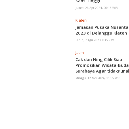
Kans Tinggi
Jumat, 26 Apr 2024, 06:13 WIB
Klaten
Jamasan Pusaka Nusanta
2023 di Delanggu Klaten
Senin, 7 Agu 2023, 03:22 WIB
Jatim
Cak dan Ning Cilik Siap
Promosikan Wisata-Buda
Surabaya Agar tidakPuna
Minggu, 12 Mei 2024, 11:55 WIB