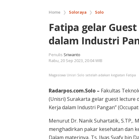
Home
❯
Soloraya
❯
Solo
Fatipa gelar Guest
dalam Industri Pa
Penulis
Sriwanto
Rabu, 20 Sep 2023, 20:04 WIB
Magasiswa Unisri Solo setelah adakan kegiatan Fatipa
Radarpos.com.Solo –
Fakultas Teknolo
(Unisri) Surakarta gelar guest lectu
Kerja dalam Industri Pangan” (Occupati
Menurut Dr. Nanik Suhartatik, S.TP,. MP
menghadirkan pakar kesehatan dan kes
Dalam materinya, Ts. Ilyas Syafy bin