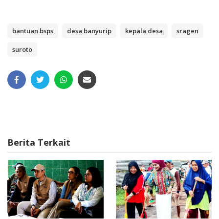
bantuan bsps
desa banyurip
kepala desa
sragen
suroto
Berita Terkait