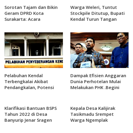
Sorotan Tajam dan Bikin
Warga Weleri, Tuntut
Geram DPRD Kota
Stockpile Ditutup, Bupati
Surakarta: Acara
Kendal Turun Tangan
Perpisahan Sekolah Jangan
Jadi Beban Orang Tua
Pelabuhan Kendal
Dampak Efisien Anggaran
Terbengkalai Akibat
Dunia Perhotelan Mulai
Pendangkalan, Potensi
Melakukan PHK .Begini
Ekonomi Hilang
Reaksi PHRI
Klarifikasi Bantuan BSPS
Kepala Desa Kalijirak
Tahun 2022 di Desa
Tasikmadu Srempet
Banyurip Jenar Sragen
Warga Ngemplak