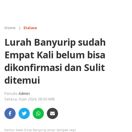
Home
❯
Etalase
Lurah Banyurip sudah
Empat Kali belum bisa
dikonfirmasi dan Sulit
ditemui
Penulis
Admin
Selasa, 9 Jan 2024, 06:50 WIB
Kantor balai Desa Banyurip Jenar tampak sepi