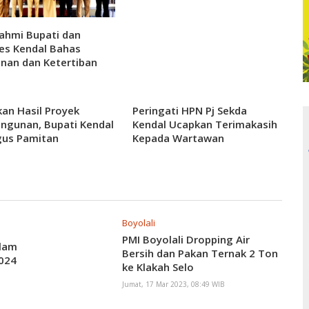
rahmi Bupati dan
es Kendal Bahas
nan dan Ketertiban
h
an Hasil Proyek
Peringati HPN Pj Sekda
ngunan, Bupati Kendal
Kendal Ucapkan Terimakasih
gus Pamitan
Kepada Wartawan
Boyolali
PMI Boyolali Dropping Air
alam
Bersih dan Pakan Ternak 2 Ton
2024
ke Klakah Selo
Jumat, 17 Mar 2023, 08:49 WIB