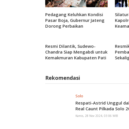
Pedagang Keluhkan Kondisi
Silatu
Pasar Boja, Gubernur Jateng
Kapolr
Dorong Perbaikan
Keama
Wilaya
Resmi Dilantik, Sudewo-
Resmik
Chandra Siap Mengabdi untuk
Pemba
Kemakmuran Kabupaten Pati
Sekali
Rekomendasi
Solo
Respati-Astrid Unggul d
Real Caunt Pilkada Solo 
Kamis, 28 Nov 2024, 03:06 WIB