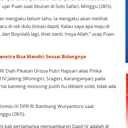
 ujar Puan saat liburan di Solo Safari, Minggu (28/5).
Puan mengaku belum tahu. Ia mengaku akan melihat
ru di cek dulu (lokasi dapil). Kalau saya apa maju di
dan Boyolali) lagi, lihat nanti. Insya Allah,” ucap Puan.
anetra Bisa Mandiri Sesuai Bidangnya
I Diah Pikatan Orissa Putri Hapsari alias Pinka
l IV Jateng (Wonogiri, Sragen, Karanganyar) pada
tai banteng moncong putih itu diklaim solid, tidak ada
ua Komisi III DPR RI Bambang Wuryantoro saat
nggu (28/5).
i kali pertamanya menyambangi Dapil IV adalah di