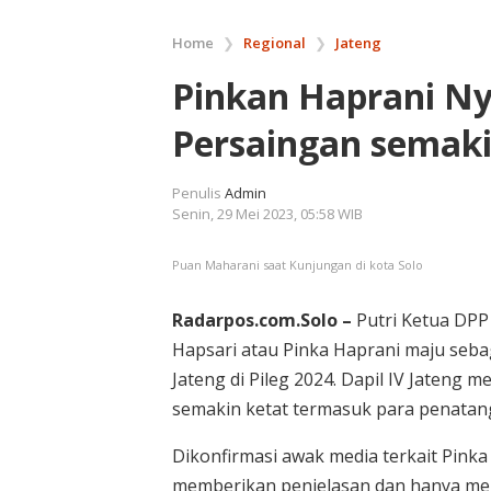
Home
❯
Regional
❯
Jateng
Pinkan Haprani Nya
Persaingan semaki
Penulis
Admin
Senin, 29 Mei 2023, 05:58 WIB
Puan Maharani saat Kunjungan di kota Solo
Radarpos.com.Solo –
Putri Ketua DPP 
Hapsari atau Pinka Haprani maju sebaga
Jateng di Pileg 2024. Dapil IV Jateng 
semakin ketat termasuk para penatang
Dikonfirmasi awak media terkait Pinka
memberikan penjelasan dan hanya mele