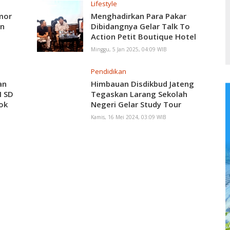
Lifestyle
mor
Menghadirkan Para Pakar
un
Dibidangnya Gelar Talk To
Action Petit Boutique Hotel
Solo Menggali Pariwisata
Minggu, 5 Jan 2025, 04:09 WIB
Pendidikan
an
Himbauan Disdikbud Jateng
I SD
Tegaskan Larang Sekolah
ok
Negeri Gelar Study Tour
Berikut Alasanya?
Kamis, 16 Mei 2024, 03:09 WIB