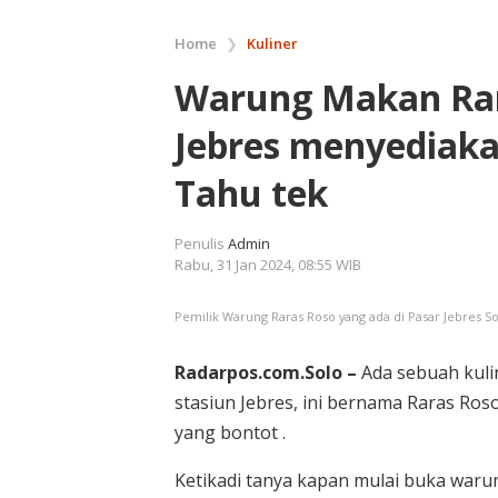
Home
❯
Kuliner
Warung Makan Rara
Jebres menyediak
Tahu tek
Penulis
Admin
Rabu, 31 Jan 2024, 08:55 WIB
Pemilik Warung Raras Roso yang ada di Pasar Jebres So
Radarpos.com.Solo –
Ada sebuah kulin
stasiun Jebres, ini bernama Raras Ro
yang bontot .
Ketikadi tanya kapan mulai buka warun