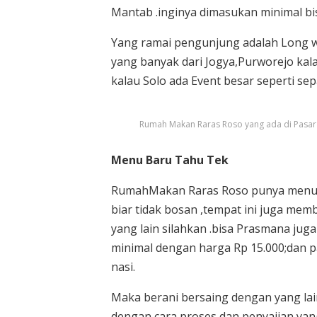
Mantab .inginya dimasukan minimal bis
Yang ramai pengunjung adalah Long we
yang banyak dari Jogya,Purworejo kal
kalau Solo ada Event besar seperti se
Rumah Makan Raras Roso yang ada di Pasar J
Menu Baru Tahu Tek
RumahMakan Raras Roso punya menu Ba
biar tidak bosan ,tempat ini juga mem
yang lain silahkan .bisa Prasmana jug
minimal dengan harga Rp 15.000;dan p
nasi.
Maka berani bersaing dengan yang lain
dengan cara proses dan penyajian ya