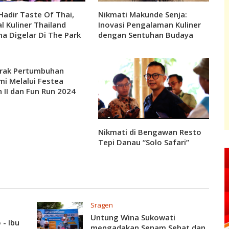
Hadir Taste Of Thai,
Nikmati Makunde Senja:
al Kuliner Thailand
Inovasi Pengalaman Kuliner
a Digelar Di The Park
dengan Sentuhan Budaya
olo Baru
rak Pertumbuhan
i Melalui Festea
 II dan Fun Run 2024
Nikmati di Bengawan Resto
Tepi Danau “Solo Safari”
Sragen
Untung Wina Sukowati
- Ibu
mengadakan Senam Sehat dan