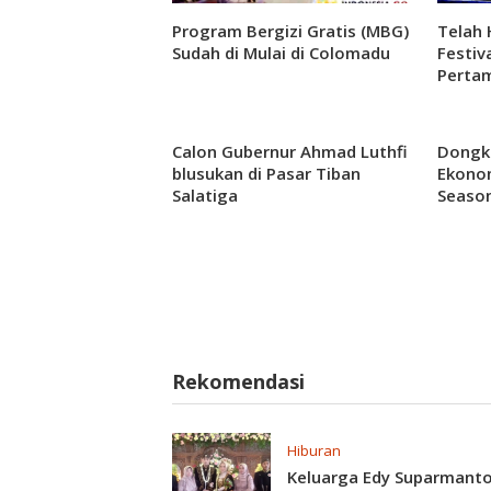
Program Bergizi Gratis (MBG)
Telah 
Sudah di Mulai di Colomadu
Festiv
Pertam
Mall S
Calon Gubernur Ahmad Luthfi
Dongk
blusukan di Pasar Tiban
Ekonom
Salatiga
Season
Rekomendasi
Hiburan
Keluarga Edy Suparmanto 