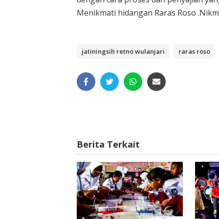
Menikmati hidangan Raras Roso .Nikm
jatiningsih retno wulanjari
raras roso
Berita Terkait