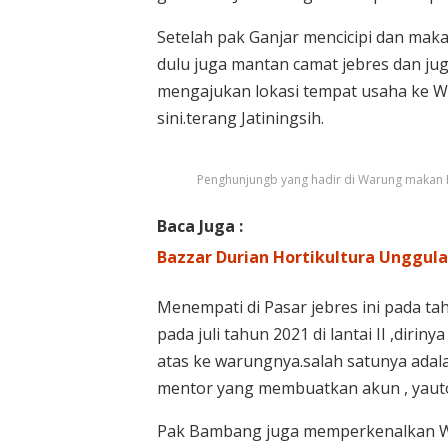
Setelah pak Ganjar mencicipi dan ma
dulu juga mantan camat jebres dan ju
mengajukan lokasi tempat usaha ke Wal
sini.terang Jatiningsih.
Penghunjungb yang hadir di Warung makan 
Baca Juga :
Bazzar Durian Hortikultura Unggul
Menempati di Pasar jebres ini pada ta
pada juli tahun 2021 di lantai II ,dir
atas ke warungnya.salah satunya ada
mentor yang membuatkan akun , yauto
Pak Bambang juga memperkenalkan Wa