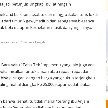
a jadi petunjuk .ungkap Ibu Jatiningsih
k and baik jumat,sabtu dan minggu .kalau turis lokal
au dari timur Ngawi,madiun dan sebaganya.biasanya
pak bola maupun Perhelatan musik dan yang lainya.
ebres Lantai II Solo Jawa Tengah
ru yaitu “Tahu Tek “tapi menu yang lain juga ada
buka misalkan untuk arisan atau rapat –rapat dan
a bisa piringan .dengan harga yang cukup terjangkau
aling mahal diangka Rp 25.000;itupun sudah pakai
 bahwa “sehat itu tidak mahal “terang ibu Anjani
ng beda.Pengunjung silahkan berkunjung dan