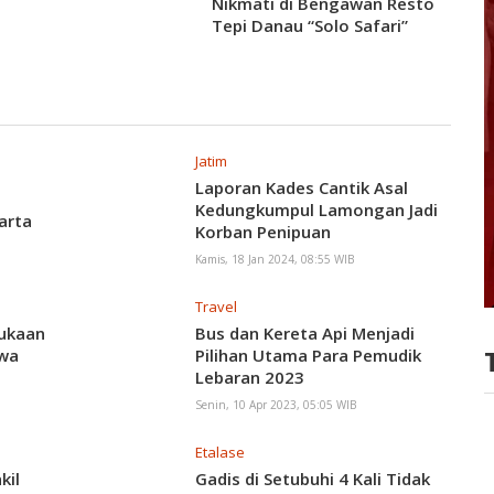
Nikmati di Bengawan Resto
Tepi Danau “Solo Safari”
Jatim
Laporan Kades Cantik Asal
Kedungkumpul Lamongan Jadi
arta
Korban Penipuan
Kamis, 18 Jan 2024, 08:55 WIB
Travel
bukaan
Bus dan Kereta Api Menjadi
awa
Pilihan Utama Para Pemudik
Lebaran 2023
Senin, 10 Apr 2023, 05:05 WIB
Etalase
kil
Gadis di Setubuhi 4 Kali Tidak