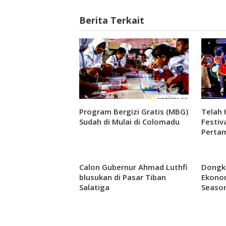
Berita Terkait
Program Bergizi Gratis (MBG)
Telah 
Sudah di Mulai di Colomadu
Festiv
Pertam
Mall S
Calon Gubernur Ahmad Luthfi
Dongk
blusukan di Pasar Tiban
Ekonom
Salatiga
Season