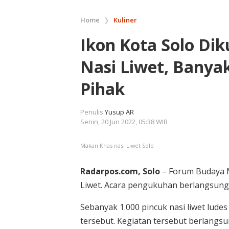
Home
❯
Kuliner
Ikon Kota Solo Di
Nasi Liwet, Banya
Pihak
Penulis
Yusup AR
Senin, 20 Jun 2022, 05:38 WIB
Makan Khas nasi Liwet Solo
Radarpos.com, Solo
– Forum Budaya 
Liwet. Acara pengukuhan berlangsung 
Sebanyak 1.000 pincuk nasi liwet lud
tersebut. Kegiatan tersebut berlangs