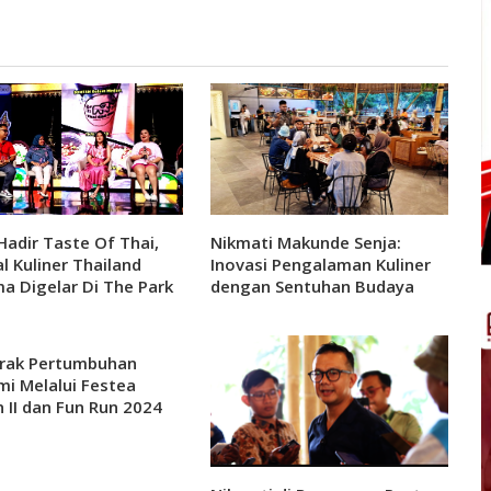
Hadir Taste Of Thai,
Nikmati Makunde Senja:
al Kuliner Thailand
Inovasi Pengalaman Kuliner
a Digelar Di The Park
dengan Sentuhan Budaya
olo Baru
rak Pertumbuhan
i Melalui Festea
 II dan Fun Run 2024