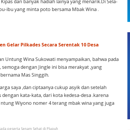
, Kipas dan banyak hadiah lainya yang menarik.Di Sela-
 ibu-ibu yang minta poto bersama Mbak Wina .
n Gelar Pilkades Secara Serentak 10 Desa
kan Untung Wina Sukowati menyampaikan, bahwa pada
e, semoga dengan Jingle ini bisa merakyat ,yang
 bernama Mas Singgih.
arga saya ,dan ciptaanya cukup asyik dan setelah
 dengan kata-kata, dari kota kedesa-desa .karena
ak Untung Wiyono nomer 4 terang mbak wina yang juga
da peserta Senam Sehat di Plupuh