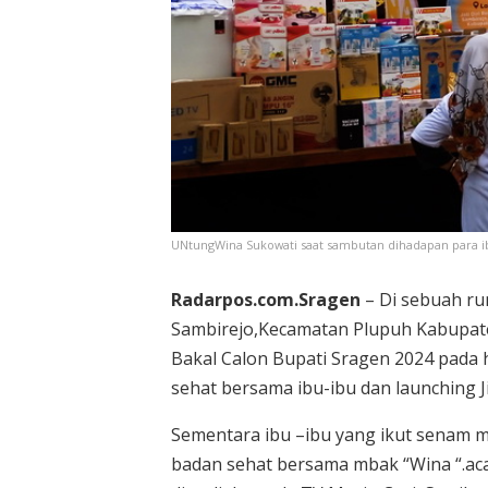
UNtungWina Sukowati saat sambutan dihadapan para i
Radarpos.com.Sragen
– Di sebuah ru
Sambirejo,Kecamatan Plupuh Kabupat
Bakal Calon Bupati Sragen 2024 pada 
sehat bersama ibu-ibu dan launching Ji
Sementara ibu –ibu yang ikut senam m
badan sehat bersama mbak “Wina “.acar