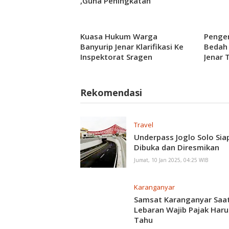
,Guna Peningkatan
Pelayanan
Kuasa Hukum Warga
Penge
Banyurip Jenar Klarifikasi Ke
Bedah 
Inspektorat Sragen
Jenar 
Rekomendasi
Travel
Underpass Joglo Solo Sia
Dibuka dan Diresmikan
Jumat, 10 Jan 2025, 04:25 WIB
Karanganyar
Samsat Karanganyar Saat
Lebaran Wajib Pajak Haru
Tahu