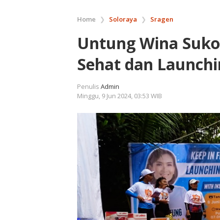
Home
❯
Soloraya
❯
Sragen
Untung Wina Suk
Sehat dan Launchin
Penulis
Admin
Minggu, 9 Jun 2024, 03:53 WIB