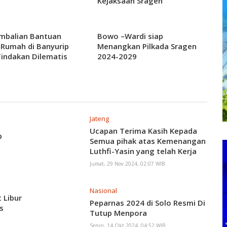
Kejaksaan Sragen
mbalian Bantuan
Bowo –Wardi siap
Rumah di Banyurip
Menangkan Pilkada Sragen
Tindakan Dilematis
2024-2029
Jateng
Ucapan Terima Kasih Kepada
p
Semua pihak atas Kemenangan
Luthfi-Yasin yang telah Kerja
keras Kata Maharani Ketum
Jumat, 29 Nov 2024, 02:07 WIB
Mabes Sobat Luthfi
Nasional
 Libur
Peparnas 2024 di Solo Resmi Di
s
Tutup Menpora
Senin, 14 Okt 2024, 04:52 WIB