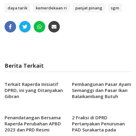
daya tarik
kemerdekaan ri
panjat pinang
sgm
Berita Terkait
Terkait Raperda Inisiatif
Pembangunan Pasar Ayam
DPRD, ini yang Ditanyakan
Semanggi dan Pasar Ikan
Gibran
Balaikambang Butuh
Anggaran 30 Miliar
Penandatangan Bersama
2 Fraksi di DPRD
Raperda Perubahan APBD
Pertanyakan Penurunan
2023 dan PRD Resmi
PAD Surakarta pada
Disahkan Jadi Perda.
Perubahan APBD 2023 Ini