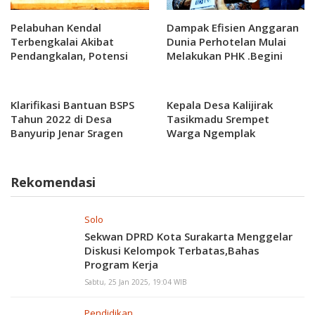
Pelabuhan Kendal
Dampak Efisien Anggaran
Terbengkalai Akibat
Dunia Perhotelan Mulai
Pendangkalan, Potensi
Melakukan PHK .Begini
Ekonomi Hilang
Reaksi PHRI
Klarifikasi Bantuan BSPS
Kepala Desa Kalijirak
Tahun 2022 di Desa
Tasikmadu Srempet
Banyurip Jenar Sragen
Warga Ngemplak
Rekomendasi
Solo
Sekwan DPRD Kota Surakarta Menggelar
Diskusi Kelompok Terbatas,Bahas
Program Kerja
Sabtu, 25 Jan 2025, 19:04 WIB
Pendidikan