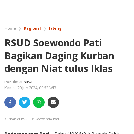
Home
❯
Regional
❯
Jateng
RSUD Soewondo Pati
Bagikan Daging Kurban
dengan Niat tulus Iklas
Penulis
Kunawi
Kamis, 20 Jun 2024, 00:53 WIB
Kurban di RSUD Dr Soewondo Pati
Radarpos.com.Pati –
Rabu (19/06/24),Rumah Sakit