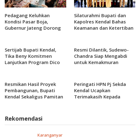
Pedagang Keluhkan
Silaturahmi Bupati dan
Kondisi Pasar Boja,
Kapolres Kendal Bahas
Gubernur Jateng Dorong
Keamanan dan Ketertiban
Perbaikan
Wilayah
Sertijab Bupati Kendal,
Resmi Dilantik, Sudewo-
Tika Beny Komitmen
Chandra Siap Mengabdi
Lanjutkan Program Dico
untuk Kemakmuran
Basuki
Kabupaten Pati
Resmikan Hasil Proyek
Peringati HPN Pj Sekda
Pembangunan, Bupati
Kendal Ucapkan
Kendal Sekaligus Pamitan
Terimakasih Kepada
Wartawan
Rekomendasi
Karanganyar