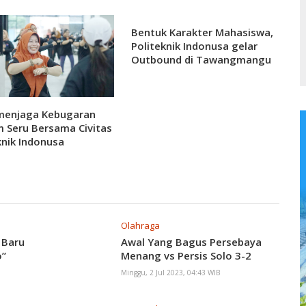
Bentuk Karakter Mahasiswa,
Politeknik Indonusa gelar
Outbound di Tawangmangu
Selama Dua Hari
menjaga Kebugaran
 Seru Bersama Civitas
knik Indonusa
arta: Membangun
samaan dan Kesehatan
Olahraga
 Baru
Awal Yang Bagus Persebaya
o”
Menang vs Persis Solo 3-2
Minggu, 2 Jul 2023, 04:43 WIB