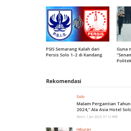
PSIS Semarang Kalah dari
Guna 
Persis Solo 1-2 di Kandang
“Senam
Polite
Surak
Keber
Rekomendasi
Solo
Malam Pergantian Tahun
2024,” Ala Asia Hotel Sol
Senin, 1 Jan 2024, 07:12 WIB
Hiburan