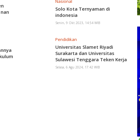
Nasional
en
Solo Kota Ternyaman di
 nan
indonesia
Senin, 9 Okt 2023, 14:54 WIB
Pendidikan
Universitas Slamet Riyadi
annya
Surakarta dan Universitas
kulum
Sulawesi Tenggara Teken Kerja
Sama
Selasa, 6 Agu 2024, 17:42 WIB