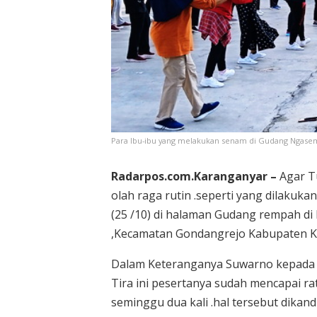
Para Ibu-ibu yang melakukan senam di Gudang Ngas
Radarpos.com.Karanganyar –
Agar T
olah raga rutin .seperti yang dilakuk
(25 /10) di halaman Gudang rempah di
,Kecamatan Gondangrejo Kabupaten K
Dalam Keteranganya Suwarno kepada
Tira ini pesertanya sudah mencapai r
seminggu dua kali .hal tersebut dika