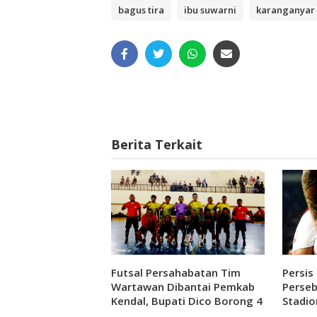
bagus tira
ibu suwarni
karanganyar
Berita Terkait
Futsal Persahabatan Tim
Persis
Wartawan Dibantai Pemkab
Perseb
Kendal, Bupati Dico Borong 4
Stadi
Gol