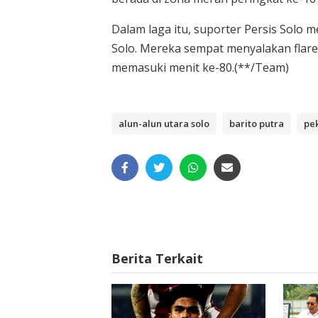
Dalam laga itu, suporter Persis Solo 
Solo. Mereka sempat menyalakan flar
memasuki menit ke-80.(**/Team)
alun-alun utara solo
barito putra
pek
Berita Terkait