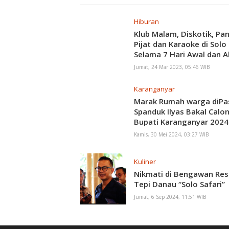
Hiburan
Klub Malam, Diskotik, Pan
Pijat dan Karaoke di Solo
Selama 7 Hari Awal dan A
Ramadan
Jumat, 24 Mar 2023, 05:46 WIB
Karanganyar
Marak Rumah warga diP
Spanduk Ilyas Bakal Calo
Bupati Karanganyar 2024
Kamis, 30 Mei 2024, 03:27 WIB
Kuliner
Nikmati di Bengawan Res
Tepi Danau “Solo Safari”
Jumat, 6 Sep 2024, 11:51 WIB