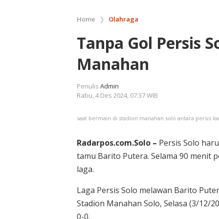
Home
❯
Olahraga
Tanpa Gol Persis So
Manahan
Penulis
Admin
Rabu, 4 Des 2024, 07:37 WIB
saat bermain di stadion manahan solo antara persis la
Radarpos.com.Solo –
Persis Solo har
tamu Barito Putera. Selama 90 menit pe
laga.
Laga Persis Solo melawan Barito Puter
Stadion Manahan Solo, Selasa (3/12/2
0-0.