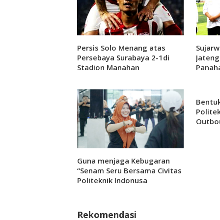
Persis Solo Menang atas
Sujarw
Persebaya Surabaya 2-1di
Jateng
Stadion Manahan
Panaha
Bentuk
Polite
Outbo
Selama
Guna menjaga Kebugaran
“Senam Seru Bersama Civitas
Politeknik Indonusa
Surakarta: Membangun
Kebersamaan dan Kesehatan
Rekomendasi