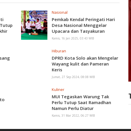
Nasional
ti
Pemkab Kendal Peringati Hari
 Tutup
Desa Nasional Menggelar
khir
Upacara dan Tasyakuran
Kamis, 16 Jan 2025, 03:43 WIB
Hiburan
asang
DPRD Kota Solo akan Mengelar
n
Wayang kulit dan Pameran
Keris
Jumat, 27 Sep 2024, 08:08 WIB
Kuliner
MUI Tegaskan Warung Tak
to
Perlu Tutup Saat Ramadhan
Namun Perlu Diatur
Kamis, 31 Mar 2022, 06:27 WIB