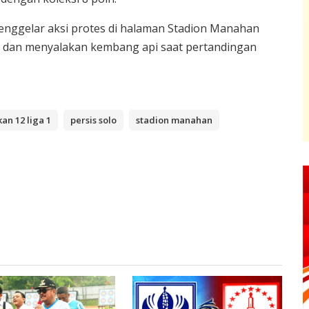
menggelar aksi protes di halaman Stadion Manahan
e dan menyalakan kembang api saat pertandingan
an 12 liga 1
persis solo
stadion manahan