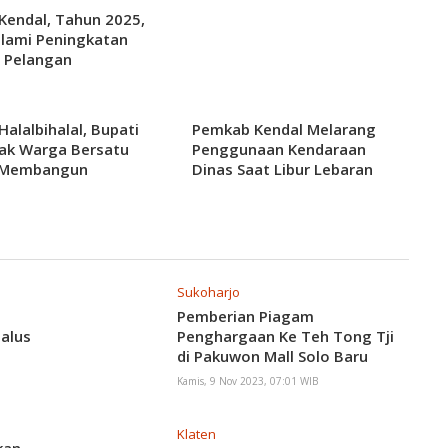
endal, Tahun 2025,
lami Peningkatan
 Pelangan
Halalbihalal, Bupati
Pemkab Kendal Melarang
jak Warga Bersatu
Penggunaan Kendaraan
 Membangun
Dinas Saat Libur Lebaran
ten Pati
Sukoharjo
n
Pemberian Piagam
alus
Penghargaan Ke Teh Tong Tji
di Pakuwon Mall Solo Baru
Kamis, 9 Nov 2023, 07:01 WIB
Klaten
kan