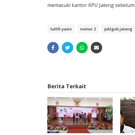
memasuki kantor KPU Jateng sebelum 
luthfi-yasin
nomor 2
piklgub jateng
Berita Terkait