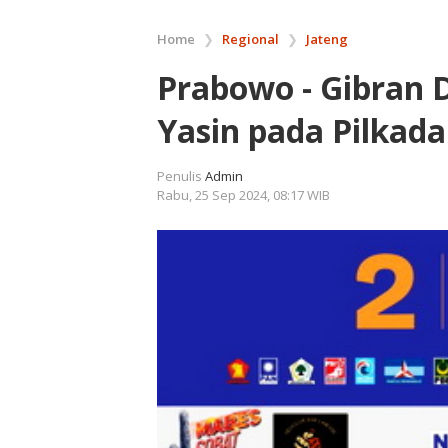
Home
❯
Regional
❯
Jateng
Prabowo - Gibran 
Yasin pada Pilkada
Penulis
Admin
Rabu, 25 Sep 2024, 08:17 WIB