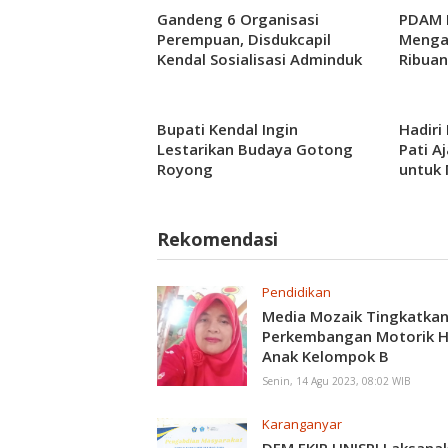
Gandeng 6 Organisasi
PDAM K
Perempuan, Disdukcapil
Menga
Kendal Sosialisasi Adminduk
Ribuan
Bupati Kendal Ingin
Hadiri 
Lestarikan Budaya Gotong
Pati A
Royong
untuk
Kabupa
Rekomendasi
Pendidikan
Media Mozaik Tingkatka
Perkembangan Motorik H
Anak Kelompok B
Senin, 14 Agu 2023, 08:02 WIB
Karanganyar
DEM FKIP UNISRI Laksana