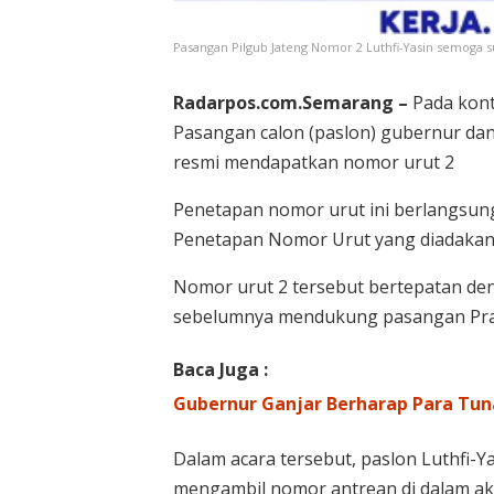
Pasangan Pilgub Jateng Nomor 2 Luthfi-Yasin semoga 
Radarpos.com.Semarang –
Pada konte
Pasangan calon (paslon) gubernur dan
resmi mendapatkan nomor urut 2
Penetapan nomor urut ini berlangsun
Penetapan Nomor Urut yang diadakan d
Nomor urut 2 tersebut bertepatan den
sebelumnya mendukung pasangan Prabo
Baca Juga :
Gubernur Ganjar Berharap Para Tun
Dalam acara tersebut, paslon Luthfi-Y
mengambil nomor antrean di dalam ak