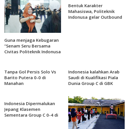
Bentuk Karakter
Mahasiswa, Politeknik
Indonusa gelar Outbound
di Tawangmangu Selama
Dua Hari
Guna menjaga Kebugaran
“Senam Seru Bersama
Civitas Politeknik Indonusa
Surakarta: Membangun
Kebersamaan dan
Kesehatan
Tanpa Gol Persis Solo Vs
Indonesia kalahkan Arab
Barito Putera 0-0 di
Saudi di Kualifikasi Piala
Manahan
Dunia Group C di GBK
Indonesia Dipermalukan
Jepang Klasemen
Sementara Group C 0-4 di
Gelora Bung Karno