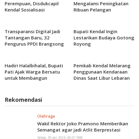
Perempuan, Disdukcapil
Mengalami Peningkatan
Kendal Sosialisasi
Ribuan Pelangan
Adminduk
Transparansi Digital Jadi
Bupati Kendal Ingin
Tantangan Baru, 32
Lestarikan Budaya Gotong
Pengurus PPDI Brangsong
Royong
Resmi Dilantik
Hadiri Halalbihalal, Bupati
Pemkab Kendal Melarang
Pati Ajak Warga Bersatu
Penggunaan Kendaraan
untuk Membangun
Dinas Saat Libur Lebaran
Kabupaten Pati
Rekomendasi
Olahraga
Wakil Rektor Joko Pramono Memberikan
Semangat agar jadi Atlit Berprestasi
Selasa, 30 Jan 2024, 06:01 WIB