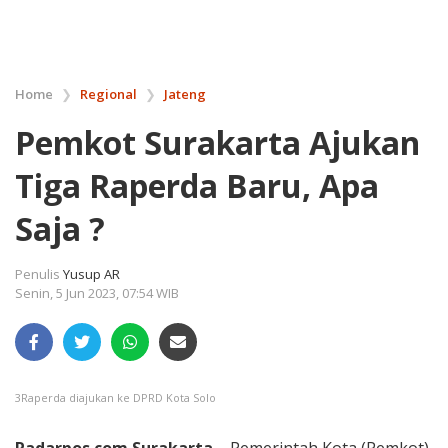
Home
❯
Regional
❯
Jateng
Pemkot Surakarta Ajukan
Tiga Raperda Baru, Apa
Saja ?
Penulis
Yusup AR
Senin, 5 Jun 2023, 07:54 WIB
3Raperda diajukan ke DPRD Kota Solo
Radarpos.com.Surakarta –
Pemerintah Kota (Pemkot)