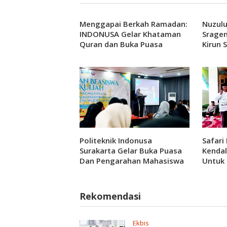
Menggapai Berkah Ramadan:
Nuzulu
INDONUSA Gelar Khataman
Srage
Quran dan Buka Puasa
Kirun 
Bersama Untuk Mempererat
Santun
Silaturohmi
Politeknik Indonusa
Safar
Surakarta Gelar Buka Puasa
Kenda
Dan Pengarahan Mahasiswa
Untuk 
Penerima Program Beasiswa
Piatu
Rekomendasi
Ekbis