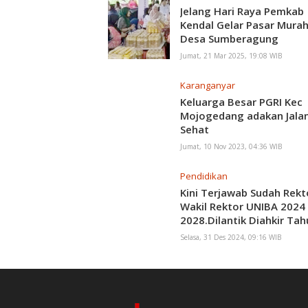
Jelang Hari Raya Pemkab
Kendal Gelar Pasar Murah
Desa Sumberagung
Jumat, 21 Mar 2025, 19:08 WIB
Karanganyar
Keluarga Besar PGRI Kec
Mojogedang adakan Jala
Sehat
Jumat, 10 Nov 2023, 04:36 WIB
Pendidikan
Kini Terjawab Sudah Rekt
Wakil Rektor UNIBA 2024
2028.Dilantik Diahkir Ta
2024
Selasa, 31 Des 2024, 09:16 WIB