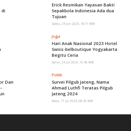
Erick Resmikan Yayasan Bakti
 di
Sepakbola Indonesia Ada dua
Tujuan
Sabtu, 24 Jun 2023, 18:31 WIB
Jogja
Hari Anak Nasional 2023 Hotel
n
Swiss-belboutique Yogyakarta
Begitu Ceria
Senin, 24 Jul 2023, 15:46 WIB
Politik
or Dan
Survei Pilgub Jateng, Nama
 –
Ahmad Luthfi Teratas Pilgub
hun
Jateng 2024
Rabu, 17 Jul 2024, 08:26 WIB