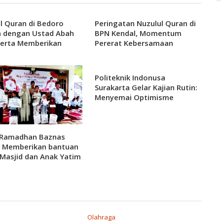
l Quran di Bedoro
Peringatan Nuzulul Quran di
n dengan Ustad Abah
BPN Kendal, Momentum
Serta Memberikan
Pererat Kebersamaan
an anak yatim Piatu
Politeknik Indonusa
Surakarta Gelar Kajian Rutin:
Menyemai Optimisme
Harapan Baru
i Ramadhan Baznas
l Memberikan bantuan
Masjid dan Anak Yatim
Olahraga