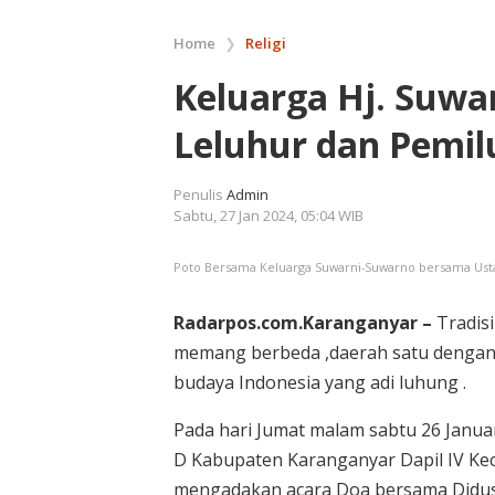
Home
❯
Religi
Keluarga Hj. Suwar
Leluhur dan Pemil
Penulis
Admin
Sabtu, 27 Jan 2024, 05:04 WIB
Poto Bersama Keluarga Suwarni-Suwarno bersama Ust
Radarpos.com.Karanganyar –
Tradisi
memang berbeda ,daerah satu dengan 
budaya Indonesia yang adi luhung .
Pada hari Jumat malam sabtu 26 Januar
D Kabupaten Karanganyar Dapil IV K
mengadakan acara Doa bersama Didus