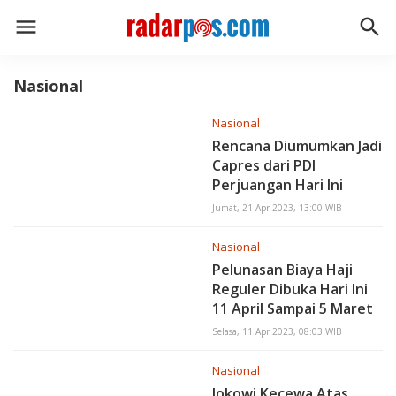
menu
search
Nasional
Nasional
Rencana Diumumkan Jadi
Capres dari PDI
Perjuangan Hari Ini
Jumat, 21 Apr 2023, 13:00 WIB
Nasional
Pelunasan Biaya Haji
Reguler Dibuka Hari Ini
11 April Sampai 5 Maret
2023
Selasa, 11 Apr 2023, 08:03 WIB
Nasional
Jokowi Kecewa Atas