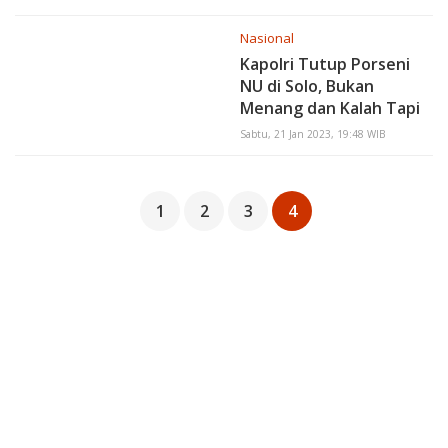
Peran Pers Kekinian
Nasional
Kapolri Tutup Porseni
NU di Solo, Bukan
Menang dan Kalah Tapi
Kerukunan Tetap Kita
Sabtu, 21 Jan 2023, 19:48 WIB
Jaga
1
2
3
4