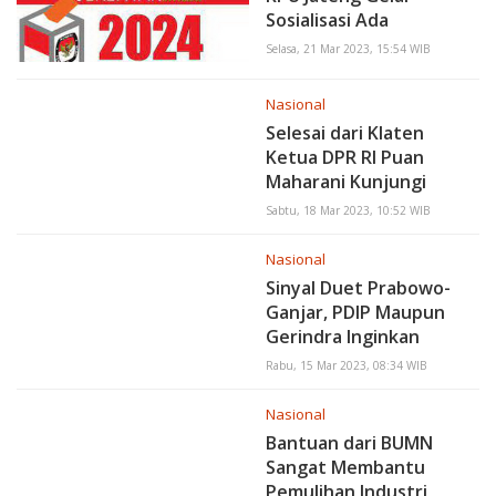
Sosialisasi Ada
Perubahan Dapil
Selasa, 21 Mar 2023, 15:54 WIB
Nasional
Selesai dari Klaten
Ketua DPR RI Puan
Maharani Kunjungi
Boyolali
Sabtu, 18 Mar 2023, 10:52 WIB
Nasional
Sinyal Duet Prabowo-
Ganjar, PDIP Maupun
Gerindra Inginkan
Capres
Rabu, 15 Mar 2023, 08:34 WIB
Nasional
Bantuan dari BUMN
Sangat Membantu
Pemulihan Industri