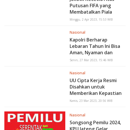
Putusan FIFA yang
Membatalkan Piala
Dunia U-20 di Indonesia
Minggu, 2 Apr 2023, 15:53 WIB
Nasional
Kapolri Berharap
Lebaran Tahun Ini Bisa
Aman, Nyaman dan
Lancar
Senin, 27 Mar 2023, 15:46 WIB
Nasional
UU Cipta Kerja Resmi
Disahkan untuk
Memberikan Kepastian
Hukum
Kamis, 23 Mar 2023, 20:56 WIB
Nasional
Songsong Pemilu 2024,
KPU Jateng Gelar