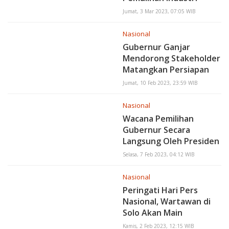
Pariwisata
Jumat, 3 Mar 2023, 07:05 WIB
Nasional
Gubernur Ganjar
Mendorong Stakeholder
Matangkan Persiapan
Pemilu 2024
Jumat, 10 Feb 2023, 23:59 WIB
Nasional
Wacana Pemilihan
Gubernur Secara
Langsung Oleh Presiden
Menui Pro-Kontra
Selasa, 7 Feb 2023, 04:12 WIB
Nasional
Peringati Hari Pers
Nasional, Wartawan di
Solo Akan Main
Kethoprak Bertema
Kamis, 2 Feb 2023, 12:15 WIB