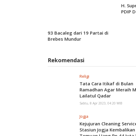
H. Sup
PDIP D
93 Bacaleg dari 19 Partai di
Brebes Mundur
Rekomendasi
Religi
Tata Cara Itikaf di Bulan
Ramadhan Agar Meraih 
Lailatul Qadar
Sabtu, 8 Apr 2023, 04:20 WIB
Jogja
Kejujuran Cleaning Servic
Stasiun Jogja Kembalikan
Temuan Uang Rp 44 Juta 