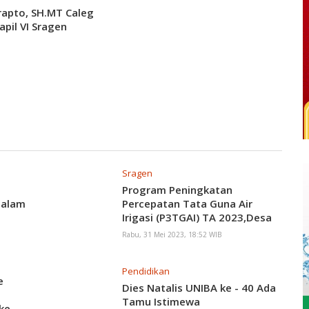
rapto, SH.MT Caleg
apil VI Sragen
Sragen
Program Peningkatan
Malam
Percepatan Tata Guna Air
Irigasi (P3TGAI) TA 2023,Desa
Samberembe Diduga
Rabu, 31 Mei 2023, 18:52 WIB
Menyimpang
Pendidikan
e
Dies Natalis UNIBA ke - 40 Ada
Tamu Istimewa
ke