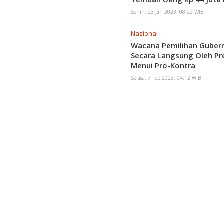
Pemiliknya
Senin, 23 Jan 2023, 08:22 WIB
Nasional
Wacana Pemilihan Guber
Secara Langsung Oleh Pr
Menui Pro-Kontra
Selasa, 7 Feb 2023, 04:12 WIB