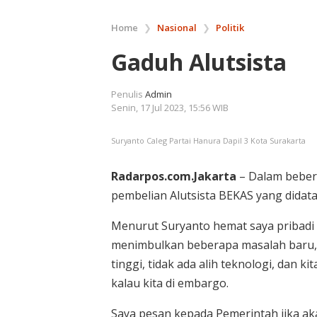
Home
❯
Nasional
❯
Politik
Gaduh Alutsista
Penulis
Admin
Senin, 17 Jul 2023, 15:56 WIB
Suryanto Caleg Partai Hanura Dapil 3 Kota Surakarta
Radarpos.com.Jakarta
– Dalam bebera
pembelian Alutsista BEKAS yang didata
Menurut Suryanto hemat saya pribadi 
menimbulkan beberapa masalah baru, 
tinggi, tidak ada alih teknologi, dan k
kalau kita di embargo.
Saya pesan kepada Pemerintah jika 