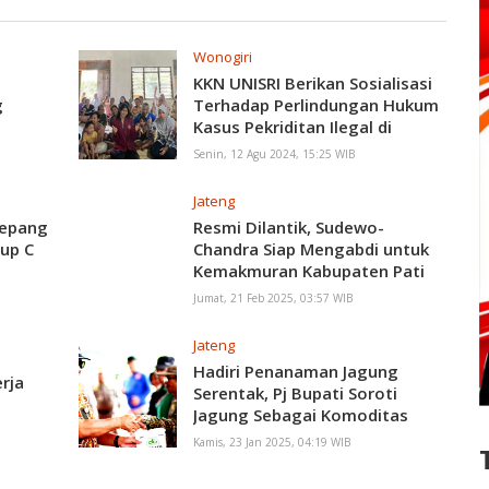
Wonogiri
KKN UNISRI Berikan Sosialisasi
g
Terhadap Perlindungan Hukum
Kasus Pekriditan Ilegal di
Wonogiri
Senin, 12 Agu 2024, 15:25 WIB
Jateng
Jepang
Resmi Dilantik, Sudewo-
up C
Chandra Siap Mengabdi untuk
Kemakmuran Kabupaten Pati
Jumat, 21 Feb 2025, 03:57 WIB
Jateng
Hadiri Penanaman Jagung
rja
Serentak, Pj Bupati Soroti
Jagung Sebagai Komoditas
Strategis
Kamis, 23 Jan 2025, 04:19 WIB