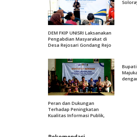
Solora
DEM FKIP UNISRI Laksanakan
Pengabdian Masyarakat di
Desa Rejosari Gondang Rejo
Bupati
Majuk
denga
Peran dan Dukungan
Terhadap Peningkatan
Kualitas Informasi Publik,
Politeknik Indonusa
Surakarta Bersama Pramuka
Karanganyar Menggelar
Rekomendasi