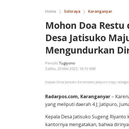
Home
❯
Soloraya
❯
Karanganyar
Mohon Doa Restu 
Desa Jatisuko Maj
Mengundurkan Dir
Penulis
Tugiyono
Sabtu, 20 Mei 2023, 16:15 WIB
Kepala Desa Jatisuko Kecamatan Jatipuro maju sebagai 
Radarpos.com, Karanganyar
– Karena
yang meliputi daerah 4 J; Jatipuro, Ju
Kepala Desa Jatisuko Sugeng Riyanto 
kantornya mengatakan, bahwa dirinya s