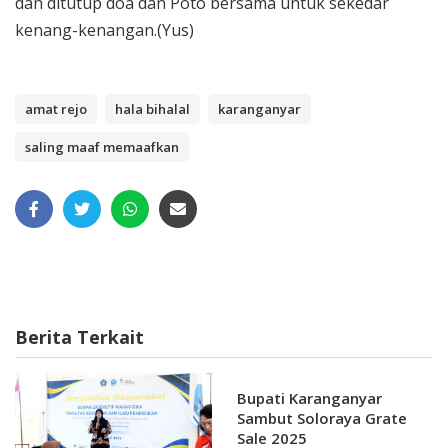
dan ditutup doa dan Poto bersama untuk sekedar
kenang-kenangan.(Yus)
amat rejo
hala bihalal
karanganyar
saling maaf memaafkan
Berita Terkait
Bupati Karanganyar
Sambut Soloraya Grate
Sale 2025