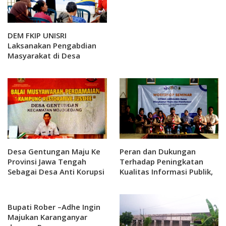
DEM FKIP UNISRI
Laksanakan Pengabdian
Masyarakat di Desa
Rejosari Gondang Rejo
Desa Gentungan Maju Ke
Peran dan Dukungan
Provinsi Jawa Tengah
Terhadap Peningkatan
Sebagai Desa Anti Korupsi
Kualitas Informasi Publik,
Politeknik Indonusa
Surakarta Bersama
Pramuka Karanganyar
Bupati Rober –Adhe Ingin
Menggelar Workshop
Majukan Karanganyar
Citizen Jurnalism