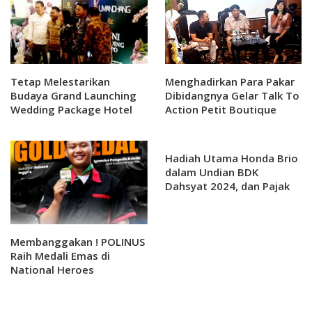
Tetap Melestarikan
Menghadirkan Para Pakar
Budaya Grand Launching
Dibidangnya Gelar Talk To
Wedding Package Hotel
Action Petit Boutique
Dana 2025
Hotel Solo Menggali
Pariwisata
Hadiah Utama Honda Brio
dalam Undian BDK
Dahsyat 2024, dan Pajak
ditanggung oleh Bank
Membanggakan ! POLINUS
Raih Medali Emas di
National Heroes
Competition (NHC)