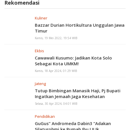
Rekomendasi
Kuliner
Bazzar Durian Hortikultura Unggulan Jawa
Timur
Kamis, 19 Mei 2022, 19:54 WIB
Ekbis
Cawawali Kusumo: Jadikan Kota Solo
Sebagai Kota UMKM!
Kamis, 18 Apr 2024, 01:29 WIB
Jateng
Tutup Bimbingan Manasik Haji, Pj Bupati
Ingatkan Jemaah Jaga Kesehatan
Selasa, 30 Apr 2024, 04:01 WIB
Pendidikan
GuGus” Andromeda Dabin3 “Adakan
Silaturohmi ke Rumah Ibu LILIk