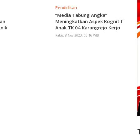
Pendidikan
“Media Tabung Angka”
kan
Meningkatkan Aspek Kognitif
nik
Anak TK 04 Karangrejo Kerjo
ah
Rabu, 8 Nov 2023, 06:16 WIB