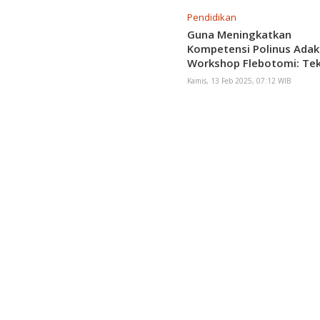
Pendidikan
Guna Meningkatkan
Kompetensi Polinus Ada
Workshop Flebotomi: Tek
Pengambilan Sampel Dar
Kamis, 13 Feb 2025, 07:12 WIB
yang Aman dan Efektif