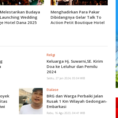
Melestarikan Budaya
Menghadirkan Para Pakar
 Launching Wedding
Dibidangnya Gelar Talk To
e Hotel Dana 2025
Action Petit Boutique Hotel
Solo Menggali Pariwisata
Religi
ng
Keluarga Hj. Suwarni,SE. Kirim
a
Doa ke Leluhur dan Pemilu
2024
Sabtu, 27 Jan 2024, 05:04 WIB
Etalase
royek
BRG dan Warga Perbaiki Jalan
itas
Rusak 1 Km Wilayah Gedongan-
iwi
Embarkasi
ang
Rabu, 16 Agu 2023, 04:41 WIB