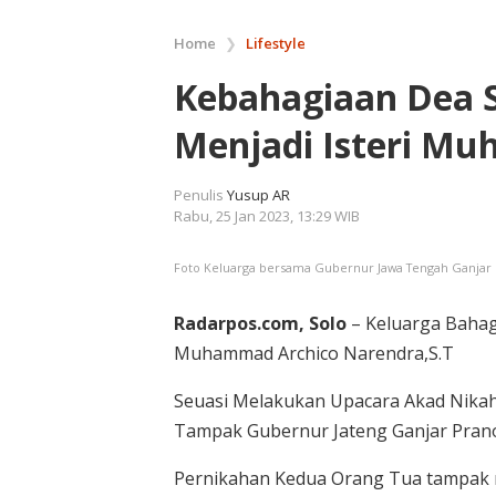
Home
❯
Lifestyle
Kebahagiaan Dea 
Menjadi Isteri M
Penulis
Yusup AR
Rabu, 25 Jan 2023, 13:29 WIB
Foto Keluarga bersama Gubernur Jawa Tengah Ganjar
Radarpos.com, Solo
– Keluarga Bahagi
Muhammad Archico Narendra,S.T
Seuasi Melakukan Upacara Akad Nikah
Tampak Gubernur Jateng Ganjar Prano
Pernikahan Kedua Orang Tua tampak me