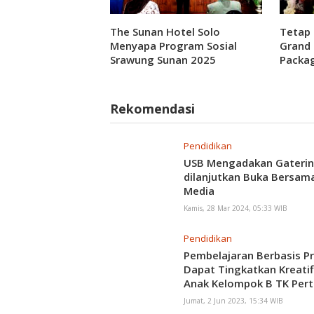
The Sunan Hotel Solo
Tetap 
Menyapa Program Sosial
Grand
Srawung Sunan 2025
Packag
Rekomendasi
Pendidikan
USB Mengadakan Gateri
dilanjutkan Buka Bersam
Media
Kamis, 28 Mar 2024, 05:33 WIB
Pendidikan
Pembelajaran Berbasis P
Dapat Tingkatkan Kreatif
Anak Kelompok B TK Pert
Somoketro Salam Magel
Jumat, 2 Jun 2023, 15:34 WIB