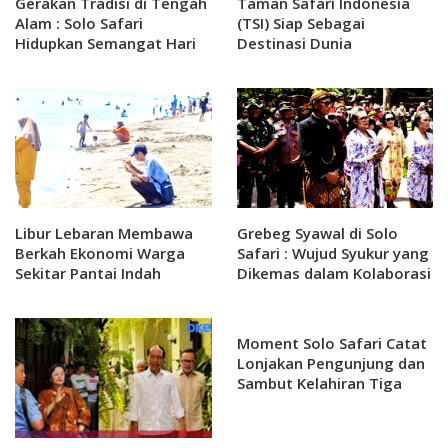
Gerakan Tradisi di Tengah
Taman Safari Indonesia
Alam : Solo Safari
(TSI) Siap Sebagai
Hidupkan Semangat Hari
Destinasi Dunia
Tari Sedunia dan warna
Budaya
Libur Lebaran Membawa
Grebeg Syawal di Solo
Berkah Ekonomi Warga
Safari : Wujud Syukur yang
Sekitar Pantai Indah
Dikemas dalam Kolaborasi
Kemangi
Tradisi dan Pariwisata
Yang Adiluhung
Moment Solo Safari Catat
Lonjakan Pengunjung dan
Sambut Kelahiran Tiga
Bayi Harimau Benggala di
Libur Lebaran!