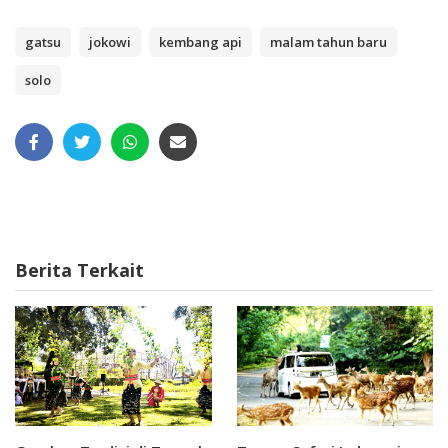
gatsu
jokowi
kembang api
malam tahun baru
solo
Berita Terkait