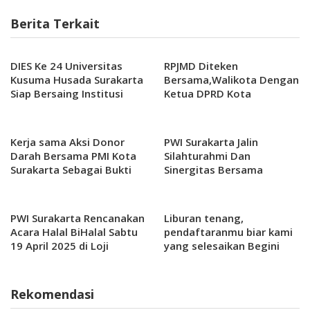
Berita Terkait
DIES Ke 24 Universitas
RPJMD Diteken
Kusuma Husada Surakarta
Bersama,Walikota Dengan
Siap Bersaing Institusi
Ketua DPRD Kota
Lain
Surakarta
Kerja sama Aksi Donor
PWI Surakarta Jalin
Darah Bersama PMI Kota
Silahturahmi Dan
Surakarta Sebagai Bukti
Sinergitas Bersama
Nyata Bakti Sosial Solo
Kapolres Solo.
Safari Kepada Masyarakat
PWI Surakarta Rencanakan
Liburan tenang,
Acara Halal BiHalal Sabtu
pendaftaranmu biar kami
19 April 2025 di Loji
yang selesaikan Begini
Gandrung Bersama
Caranya.
Walikota
Rekomendasi