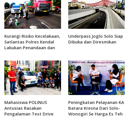
Kurangi Risiko Kecelakaan,
Underpass Joglo Solo Siap
Satlantas Polres Kendal
Dibuka dan Diresmikan
Lakukan Penandaan dan
Penambalan Jalan Pantura
Mahasiswa POLINUS
Peningkatan Pelayanan KA
Antusias Rasakan
Batara Kresna Dari Solo-
Pengalaman Test Drive
Wonogiri Se Harga Es Teh
Mobil Listrik Bersama PT.
Jumbo
Wuling