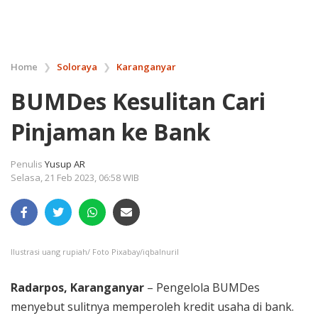
Home
❯
Soloraya
❯
Karanganyar
BUMDes Kesulitan Cari
Pinjaman ke Bank
Penulis
Yusup AR
Selasa, 21 Feb 2023, 06:58 WIB
Ilustrasi uang rupiah/ Foto Pixabay/iqbalnuril
Radarpos, Karanganyar
– Pengelola BUMDes
menyebut sulitnya memperoleh kredit usaha di bank.