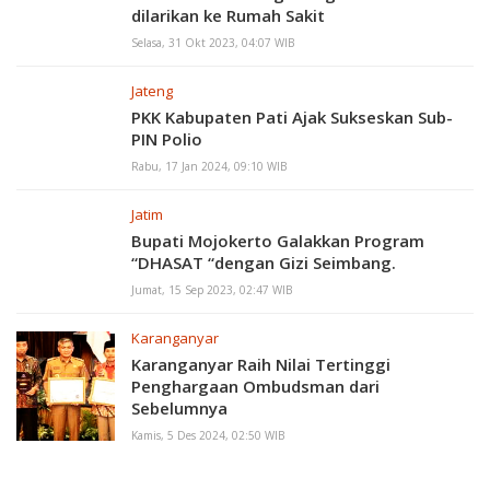
dilarikan ke Rumah Sakit
Selasa, 31 Okt 2023, 04:07 WIB
Jateng
PKK Kabupaten Pati Ajak Sukseskan Sub-
PIN Polio
Rabu, 17 Jan 2024, 09:10 WIB
Jatim
Bupati Mojokerto Galakkan Program
“DHASAT “dengan Gizi Seimbang.
Jumat, 15 Sep 2023, 02:47 WIB
Karanganyar
Karanganyar Raih Nilai Tertinggi
Penghargaan Ombudsman dari
Sebelumnya
Kamis, 5 Des 2024, 02:50 WIB