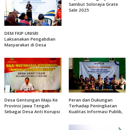
Sambut Soloraya Grate
Sale 2025
DEM FKIP UNISRI
Laksanakan Pengabdian
Masyarakat di Desa
Rejosari Gondang Rejo
Desa Gentungan Maju Ke
Peran dan Dukungan
Provinsi Jawa Tengah
Terhadap Peningkatan
Sebagai Desa Anti Korupsi
Kualitas Informasi Publik,
Politeknik Indonusa
Surakarta Bersama
Pramuka Karanganyar