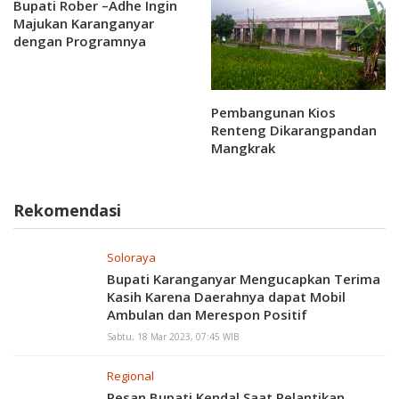
Bupati Rober –Adhe Ingin
Menggelar Workshop
Majukan Karanganyar
Citizen Jurnalism
dengan Programnya
Pembangunan Kios
Renteng Dikarangpandan
Mangkrak
Rekomendasi
Soloraya
Bupati Karanganyar Mengucapkan Terima
Kasih Karena Daerahnya dapat Mobil
Ambulan dan Merespon Positif
Sabtu, 18 Mar 2023, 07:45 WIB
Regional
Pesan Bupati Kendal Saat Pelantikan