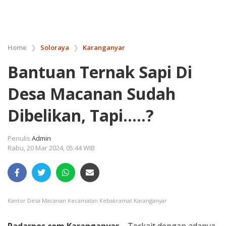
Home
❯
Soloraya
❯
Karanganyar
Bantuan Ternak Sapi Di
Desa Macanan Sudah
Dibelikan, Tapi…..?
Penulis
Admin
Rabu, 20 Mar 2024, 05:44 WIB
Kantor Desa Macanan Kecamatan Kebakramat Karanganyar
Radarpos.com.Karanganyar –
Terkait dengan adanya