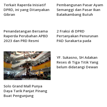
Terkait Raperda Inisiatif
Pembangunan Pasar Ayam
DPRD, ini yang Ditanyakan
Semanggi dan Pasar Ikan
Gibran
Balaikambang Butuh
Anggaran 30 Miliar
Penandatangan Bersama
2 Fraksi di DPRD
Raperda Perubahan APBD
Pertanyakan Penurunan
2023 dan PRD Resmi
PAD Surakarta pada
Disahkan Jadi Perda.
Perubahan APBD 2023 Ini
Penjelasanya?
YF. Sukasno, SH Adakan
Reses di Tiga Titik Yang
belum didatangi Dewan
Solo Grand Mall Punya
Daya Tarik Panjat Pinang
Buat Pengunjung
Penasaran