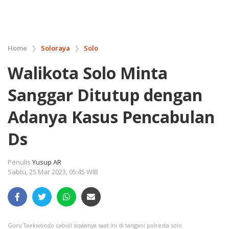
Home
❯
Soloraya
❯
Solo
Walikota Solo Minta
Sanggar Ditutup dengan
Adanya Kasus Pencabulan
Ds
Penulis
Yusup AR
Sabtu, 25 Mar 2023, 05:45 WIB
Guru Taekwondo cabuli siswanya saat ini di tangani polresta solo