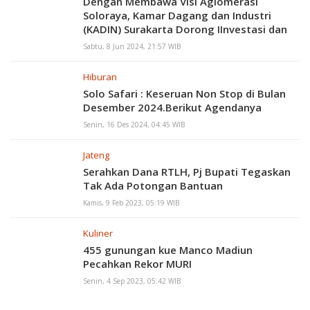
Dengan Membawa Visi Aglomerasi
Soloraya, Kamar Dagang dan Industri
(KADIN) Surakarta Dorong IInvestasi dan
Pertumbuhan Ekonomi
Sabtu, 8 Jun 2024, 21:57 WIB
Hiburan
Solo Safari : Keseruan Non Stop di Bulan
Desember 2024.Berikut Agendanya
Senin, 16 Des 2024, 04:45 WIB
Jateng
Serahkan Dana RTLH, Pj Bupati Tegaskan
Tak Ada Potongan Bantuan
Kamis, 9 Feb 2023, 05:19 WIB
Kuliner
455 gunungan kue Manco Madiun
Pecahkan Rekor MURI
Senin, 4 Sep 2023, 05:42 WIB