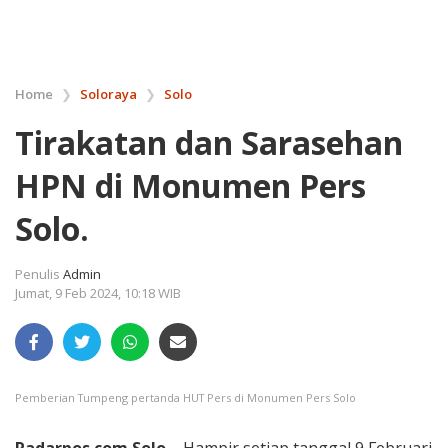
Home
❯
Soloraya
❯
Solo
Tirakatan dan Sarasehan
HPN di Monumen Pers
Solo.
Penulis
Admin
Jumat, 9 Feb 2024, 10:18 WIB
Pemberian Tumpeng pertanda HUT Pers di Monumen Pers Solo
Radarpos.com.Solo –
Hampir setiap tanggal 9 Februari