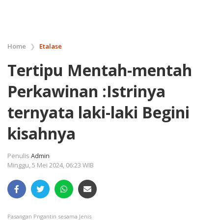
Home
❯
Etalase
Tertipu Mentah-mentah
Perkawinan :Istrinya
ternyata laki-laki Begini
kisahnya
Penulis
Admin
Minggu, 5 Mei 2024, 06:23 WIB
Pasangan Pngantin sesama Jenis