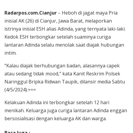
Radarpos.com.Cianjur
– Heboh di jagat maya Pria
inisial AK (26) di Cianjur, Jawa Barat, melaporkan
istrinya inisial ESH alias Adinda, yang ternyata laki-laki.
Kedok ESH terbongkar setelah suaminya curiga
lantaran Adinda selalu menolak saat diajak hubungan
intim.
“Kalau diajak berhubungan badan, alasannya capek
atau sedang tidak mood,” kata Kanit Reskrim Polsek
Naringgul Bripka Ridwan Taupik, dilansir media Sabtu
(4/5/2024).===
Kelakuan Adinda ini terbongkar setelah 12 hari
menikah. Keluarga juga curiga lantaran Adinda enggan
bersosialisasi dengan keluarga AK dan warga.
Baca Juga :