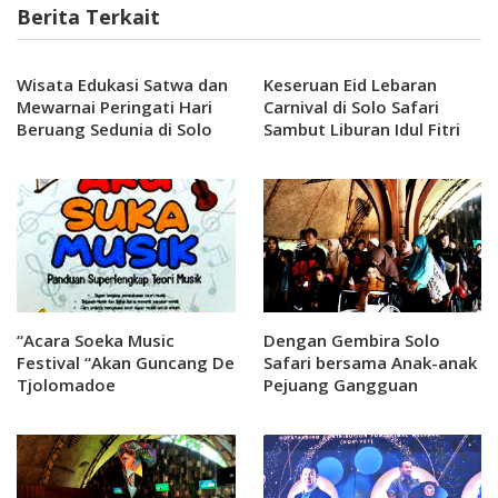
Berita Terkait
Wisata Edukasi Satwa dan
Keseruan Eid Lebaran
Mewarnai Peringati Hari
Carnival di Solo Safari
Beruang Sedunia di Solo
Sambut Liburan Idul Fitri
Safari
2025 begitu terkesan
“Acara Soeka Music
Dengan Gembira Solo
Festival “Akan Guncang De
Safari bersama Anak-anak
Tjolomadoe
Pejuang Gangguan
Jantung Peringati Hari
Kuda Nil Sedunia