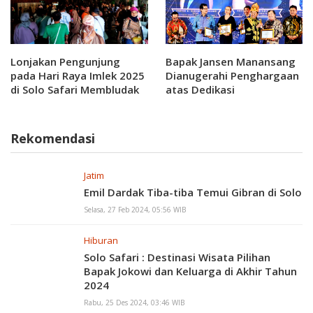
Lonjakan Pengunjung
Bapak Jansen Manansang
pada Hari Raya Imlek 2025
Dianugerahi Penghargaan
di Solo Safari Membludak
atas Dedikasi
Kesejahteraan Satwa oleh
Perhimpunan Dokter
Hewan Indonesia (PDHI)
Rekomendasi
Sebagai Kado ke 11
Jatim
Emil Dardak Tiba-tiba Temui Gibran di Solo
Selasa, 27 Feb 2024, 05:56 WIB
Hiburan
Solo Safari : Destinasi Wisata Pilihan
Bapak Jokowi dan Keluarga di Akhir Tahun
2024
Rabu, 25 Des 2024, 03:46 WIB