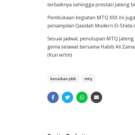
terbaiknya sehingga prestasi Jateng b
Pembukaan kegiatan MTQ XXX ini juga
penampilan Qasidah Modern El-Shida 
Sesuai jadwal, penutupan MTQ Jateng
gema selawat bersama Habib Ali Zainal
(Kun w/tm)
kenaikan pbb
mtq