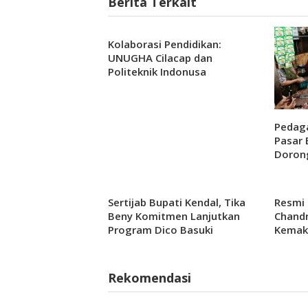
Berita Terkait
Kolaborasi Pendidikan:
UNUGHA Cilacap dan
Politeknik Indonusa
Surakarta Berdiskusi untuk
Masa Depan
Pedaga
Pasar 
Doron
Sertijab Bupati Kendal, Tika
Resmi 
Beny Komitmen Lanjutkan
Chandr
Program Dico Basuki
Kemak
Rekomendasi