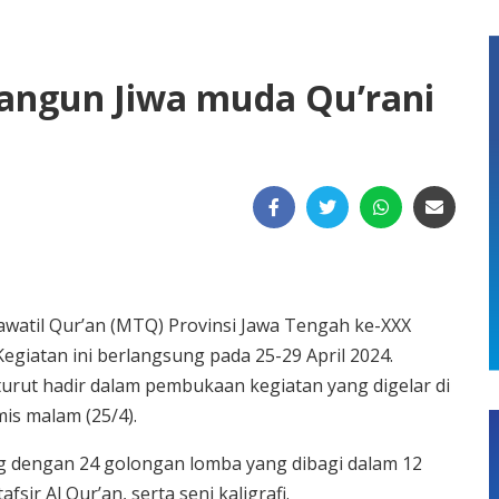
ngun Jiwa muda Qu’rani
watil Qur’an (MTQ) Provinsi Jawa Tengah ke-XXX
Kegiatan ini berlangsung pada 25-29 April 2024.
urut hadir dalam pembukaan kegiatan yang digelar di
is malam (25/4).
ang dengan 24 golongan lomba yang dibagi dalam 12
afsir Al Qur’an, serta seni kaligrafi.