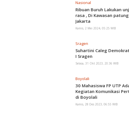
Nasional
Ribuan Buruh Lakukan un
rasa , Di Kawasan patung
Jakarta
Kamis, 2 Mei 2024, 05:25 WIB
Sragen
Suhartini Caleg Demokrat
I Sragen
Selasa, 31 Okt 2023, 20:36 WIB
Boyolali
30 Mahasiswa FP UTP Ad
Kegiatan Komunikasi Per
di Boyolali
Kamis, 28 Des 2023, 06:55 WIB