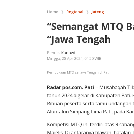
Home
❯
Regional
❯
Jateng
“Semangat MTQ Ba
“Jawa Tengah
Penulis
Kunawi
Minggu, 28 Apr 2024, 04:50 WIB
Pembukaan MTQ se Jawa Tengah di Pati
Radar pos.com. Pati
– Musabaqah Tila
tahun 2024 digelar di Kabupaten Pati. 
Ribuan peserta serta tamu undangan t
Alun-alun Simpang Lima Pati, pada Kam
Kompetisi MTQ ini terdiri atas 9 cab
Majelis. Di antaranya tilawah, hafalan, t