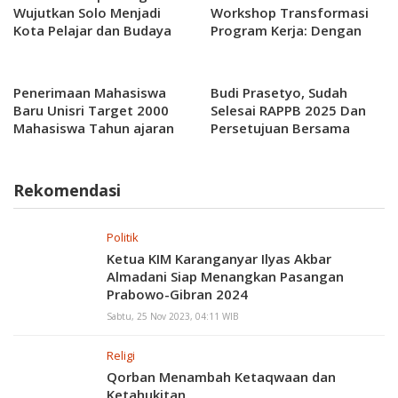
Wujutkan Solo Menjadi
Workshop Transformasi
Kota Pelajar dan Budaya
Program Kerja: Dengan
Program Unggulan
menuju Visi Institusi
Penerimaan Mahasiswa
Budi Prasetyo, Sudah
Baru Unisri Target 2000
Selesai RAPPB 2025 Dan
Mahasiswa Tahun ajaran
Persetujuan Bersama
2025-2026
Walikota Surakarta ,Tak
Ada Niat Menghambat
Rekomendasi
Politik
Ketua KIM Karanganyar Ilyas Akbar
Almadani Siap Menangkan Pasangan
Prabowo-Gibran 2024
Sabtu, 25 Nov 2023, 04:11 WIB
Religi
Qorban Menambah Ketaqwaan dan
Ketahukitan