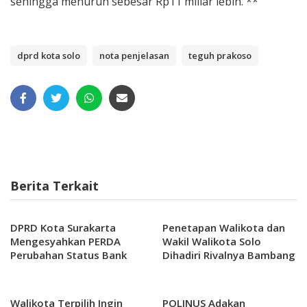
sehingga menurun sebesar Rp11 miliar lebih. **
dprd kota solo
nota penjelasan
teguh prakoso
Berita Terkait
DPRD Kota Surakarta
Penetapan Walikota dan
Mengesyahkan PERDA
Wakil Walikota Solo
Perubahan Status Bank
Dihadiri Rivalnya Bambang
Pasar Solo
Nugroho
Walikota Terpilih Ingin
POLINUS Adakan