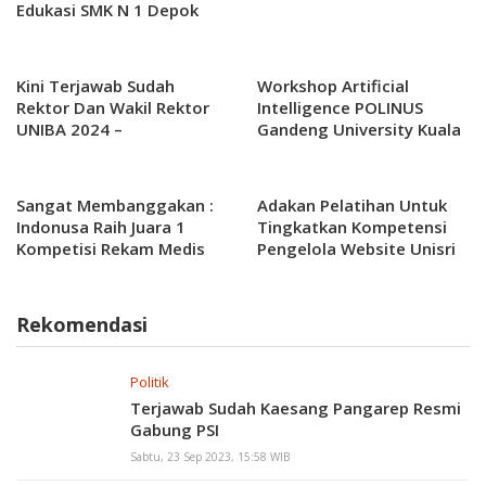
Edukasi SMK N 1 Depok
Jawa Barat
Kini Terjawab Sudah
Workshop Artificial
Rektor Dan Wakil Rektor
Intelligence POLINUS
UNIBA 2024 –
Gandeng University Kuala
2028.Dilantik Diahkir
Lumpur Malaysia
Tahun 2024
Sangat Membanggakan :
Adakan Pelatihan Untuk
Indonusa Raih Juara 1
Tingkatkan Kompetensi
Kompetisi Rekam Medis
Pengelola Website Unisri
2024
Adakan SEO
Rekomendasi
Politik
Terjawab Sudah Kaesang Pangarep Resmi
Gabung PSI
Sabtu, 23 Sep 2023, 15:58 WIB