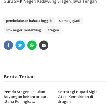
Guru SMK Negeri Kedawung Sragen, Jawa Tengah
pembelajaran bahasa inggris
slamat jayadi
smk negeri kedawung
sragen
Berita Terkait
Pemda Sragen Lakukan
Setrategi Bupati Sigit
Boyongan keKantor baru
Atasi Kemiskinan di
,Guna Peningkatan
Sragen
Pelayanan